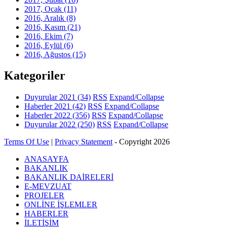
2017, Ocak
(11)
2016, Aralık
(8)
2016, Kasım
(21)
2016, Ekim
(7)
2016, Eylül
(6)
2016, Ağustos
(15)
Kategoriler
Duyurular 2021
(34)
RSS
Expand/Collapse
Haberler 2021
(42)
RSS
Expand/Collapse
Haberler 2022
(356)
RSS
Expand/Collapse
Duyurular 2022
(250)
RSS
Expand/Collapse
Terms Of Use
|
Privacy Statement
-
Copyright 2026
ANASAYFA
BAKANLIK
BAKANLIK DAİRELERİ
E-MEVZUAT
PROJELER
ONLİNE İŞLEMLER
HABERLER
İLETİŞİM