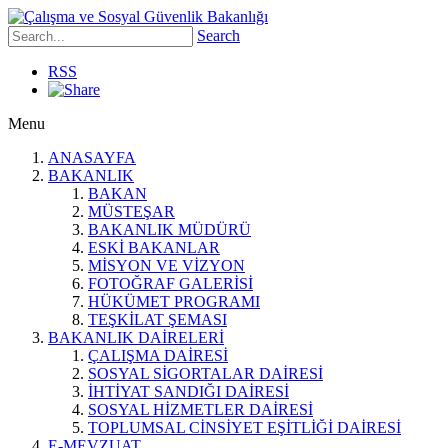
Search
RSS
Menu
ANASAYFA
BAKANLIK
BAKAN
MÜSTEŞAR
BAKANLIK MÜDÜRÜ
ESKİ BAKANLAR
MİSYON VE VİZYON
FOTOĞRAF GALERİSİ
HÜKÜMET PROGRAMI
TEŞKİLAT ŞEMASI
BAKANLIK DAİRELERİ
ÇALIŞMA DAİRESİ
SOSYAL SİGORTALAR DAİRESİ
İHTİYAT SANDIĞI DAİRESİ
SOSYAL HİZMETLER DAİRESİ
TOPLUMSAL CİNSİYET EŞİTLİĞİ DAİRESİ
E-MEVZUAT