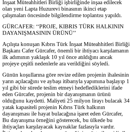
İnşaat Müteahhitleri Birliği işbirliğinde inşaa edilecek
olan yeni Lapta Huzurevi binasının ikinci etap
çalışmaları öncesinde bilgilendirme toplantısı yapıldı.
GÜRCAFER: ‘‘PROJE, KIBRIS TÜRK HALKININ
DAYANIŞMASININ ÜRÜNÜ’’
Açılışta konuşan Kıbrıs Türk İnşaat Müteahhitleri Birliği
Başkanı Cafer Gürcafer, önemli bir ihtiyacı karşılamanın
ilk adımının yaklaşık 10 yıl önce atıldığını ancak
projeye çeşitli nedenlerle ara verildiğini söyledi.
Günün koşullarına göre revize edilen projenin ihalesinin
yarın açılacağını ve aybaşı itibarıyla yapımına başlayıp 1
yıl gibi bir sürede teslim etmeyi hedeflediklerini ifade
eden Gürcafer, projenin bir dayanışmanın ürünü
olduğunu kaydetti. Maliyeti 25 milyon lirayı bulacak 34
yatak kapasiteli projenin Kıbrıs Türk halkının
dayanışması ile hayat bulacağına işaret eden Gürcafer,
Bu dayanışma örneğini gösterecek, bu ülkede bu
ihtiyaçları karşılayacak kaynaklar fazlasıyla vardır.