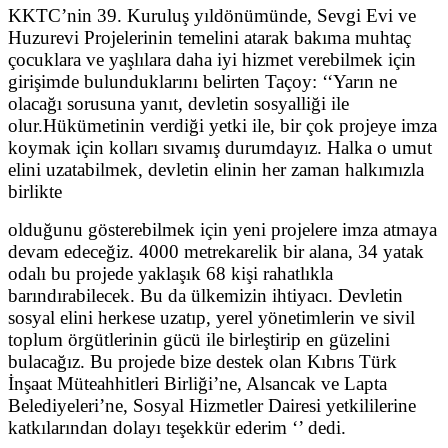
KKTC’nin 39. Kuruluş yıldönümünde, Sevgi Evi ve
Huzurevi Projelerinin temelini atarak bakıma muhtaç
çocuklara ve yaşlılara daha iyi hizmet verebilmek için
girişimde bulunduklarını belirten Taçoy: ‘‘Yarın ne
olacağı sorusuna yanıt, devletin sosyalliği ile
olur.Hükümetinin verdiği yetki ile, bir çok projeye imza
koymak için kolları sıvamış durumdayız. Halka o umut
elini uzatabilmek, devletin elinin her zaman halkımızla
birlikte
olduğunu gösterebilmek için yeni projelere imza atmaya
devam edeceğiz. 4000 metrekarelik bir alana, 34 yatak
odalı bu projede yaklaşık 68 kişi rahatlıkla
barındırabilecek. Bu da ülkemizin ihtiyacı. Devletin
sosyal elini herkese uzatıp, yerel yönetimlerin ve sivil
toplum örgütlerinin gücü ile birleştirip en güzelini
bulacağız. Bu projede bize destek olan Kıbrıs Türk
İnşaat Müteahhitleri Birliği’ne, Alsancak ve Lapta
Belediyeleri’ne, Sosyal Hizmetler Dairesi yetkililerine
katkılarından dolayı teşekkür ederim ‘’ dedi.