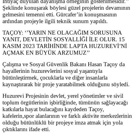
İhtiyaç duyulan dayanışma örneğinin gösterilmesidir.’’
Şeklinde konuşarak böylesi güzel projelerin devamının
gelmesini temenni etti. Gürcafer’in konuşmasının
ardından projeyle ilgili teknik sunum yapıldı.
TAÇOY: ‘’YARIN NE OLACAĞIM SORUSUNA
YANIT, DEVLETİN SOSYALLİĞİ İLE OLUR. 15
KASIM 2023 TARİHİNDE LAPTA HUZUREVİ’Nİ
AÇMAK EN BÜYÜK ARZUMUZ’’
Çalışma ve Sosyal Güvenlik Bakanı Hasan Taçoy da
hayallerinin huzurevlerini sosyal yaşantıyla
bütünleştirmek, çocuklarla ve diğer insanlarla
kaynaştırarak bir proje yaratabilmek olduğunu söyledi.
Huzurevi Projesinin devlet, yerel yönetimler ve sivil
toplum örgütlerinin işbirliğinde, tümünün sağlayacağı
katkılarla hayat bulacağını kaydeden Taçoy,
kafelerin,spor alanlarının ve farklı aktivite merkezlerinin
olduğu bütünlüklü bir projeye imza atmak için yola
çıktıklarını ifade etti.