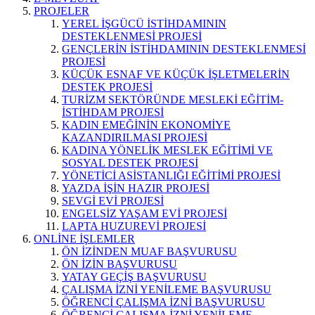
PROJELER
YEREL İŞGÜCÜ İSTİHDAMININ
DESTEKLENMESİ PROJESİ
GENÇLERİN İSTİHDAMININ DESTEKLENMESİ
PROJESİ
KÜÇÜK ESNAF VE KÜÇÜK İŞLETMELERİN
DESTEK PROJESİ
TURİZM SEKTÖRÜNDE MESLEKİ EĞİTİM-
İSTİHDAM PROJESİ
KADIN EMEĞİNİN EKONOMİYE
KAZANDIRILMASI PROJESİ
KADINA YÖNELİK MESLEK EĞİTİMİ VE
SOSYAL DESTEK PROJESİ
YÖNETİCİ ASİSTANLIĞI EĞİTİMİ PROJESİ
YAZDA İŞİN HAZIR PROJESİ
SEVGİ EVİ PROJESİ
ENGELSİZ YAŞAM EVİ PROJESİ
LAPTA HUZUREVİ PROJESİ
ONLİNE İŞLEMLER
ÖN İZİNDEN MUAF BAŞVURUSU
ÖN İZİN BAŞVURUSU
YATAY GEÇİŞ BAŞVURUSU
ÇALIŞMA İZNİ YENİLEME BAŞVURUSU
ÖĞRENCİ ÇALIŞMA İZNİ BAŞVURUSU
ÖĞRENCİ ÇALIŞMA İZNİ YENİLEME