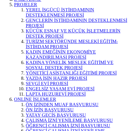
PROJELER
YEREL İŞGÜCÜ İSTİHDAMININ
DESTEKLENMESİ PROJESİ
GENÇLERİN İSTİHDAMININ DESTEKLENMESİ
PROJESİ
KÜÇÜK ESNAF VE KÜÇÜK İŞLETMELERİN
DESTEK PROJESİ
TURİZM SEKTÖRÜNDE MESLEKİ EĞİTİM-
İSTİHDAM PROJESİ
KADIN EMEĞİNİN EKONOMİYE
KAZANDIRILMASI PROJESİ
KADINA YÖNELİK MESLEK EĞİTİMİ VE
SOSYAL DESTEK PROJESİ
YÖNETİCİ ASİSTANLIĞI EĞİTİMİ PROJESİ
YAZDA İŞİN HAZIR PROJESİ
SEVGİ EVİ PROJESİ
ENGELSİZ YAŞAM EVİ PROJESİ
LAPTA HUZUREVİ PROJESİ
ONLİNE İŞLEMLER
ÖN İZİNDEN MUAF BAŞVURUSU
ÖN İZİN BAŞVURUSU
YATAY GEÇİŞ BAŞVURUSU
ÇALIŞMA İZNİ YENİLEME BAŞVURUSU
ÖĞRENCİ ÇALIŞMA İZNİ BAŞVURUSU
ÖĞRENCİ ÇALIŞMA İZNİ YENİLEME