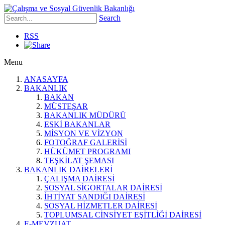
Search
RSS
Menu
ANASAYFA
BAKANLIK
BAKAN
MÜSTEŞAR
BAKANLIK MÜDÜRÜ
ESKİ BAKANLAR
MİSYON VE VİZYON
FOTOĞRAF GALERİSİ
HÜKÜMET PROGRAMI
TEŞKİLAT ŞEMASI
BAKANLIK DAİRELERİ
ÇALIŞMA DAİRESİ
SOSYAL SİGORTALAR DAİRESİ
İHTİYAT SANDIĞI DAİRESİ
SOSYAL HİZMETLER DAİRESİ
TOPLUMSAL CİNSİYET EŞİTLİĞİ DAİRESİ
E-MEVZUAT