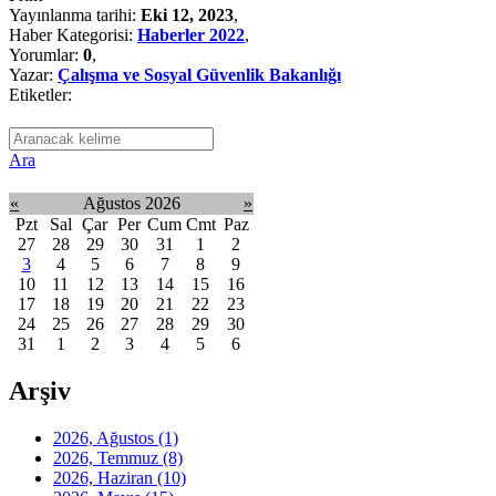
Yayınlanma tarihi:
Eki 12, 2023
,
Haber Kategorisi:
Haberler 2022
,
Yorumlar:
0
,
Yazar:
Çalışma ve Sosyal Güvenlik Bakanlığı
Etiketler:
Ara
«
Ağustos 2026
»
Pzt
Sal
Çar
Per
Cum
Cmt
Paz
27
28
29
30
31
1
2
3
4
5
6
7
8
9
10
11
12
13
14
15
16
17
18
19
20
21
22
23
24
25
26
27
28
29
30
31
1
2
3
4
5
6
Arşiv
2026, Ağustos
(1)
2026, Temmuz
(8)
2026, Haziran
(10)