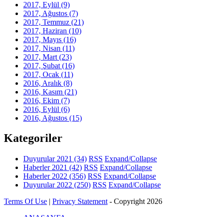
2017, Eylül
(9)
2017, Ağustos
(7)
2017, Temmuz
(21)
2017, Haziran
(10)
2017, Mayıs
(16)
2017, Nisan
(11)
2017, Mart
(23)
2017, Şubat
(16)
2017, Ocak
(11)
2016, Aralık
(8)
2016, Kasım
(21)
2016, Ekim
(7)
2016, Eylül
(6)
2016, Ağustos
(15)
Kategoriler
Duyurular 2021
(34)
RSS
Expand/Collapse
Haberler 2021
(42)
RSS
Expand/Collapse
Haberler 2022
(356)
RSS
Expand/Collapse
Duyurular 2022
(250)
RSS
Expand/Collapse
Terms Of Use
|
Privacy Statement
-
Copyright 2026