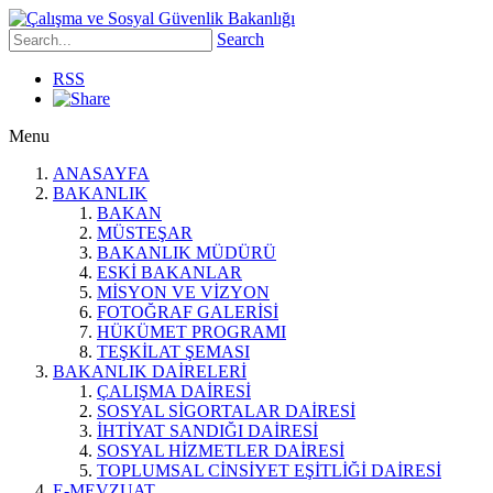
Search
RSS
Menu
ANASAYFA
BAKANLIK
BAKAN
MÜSTEŞAR
BAKANLIK MÜDÜRÜ
ESKİ BAKANLAR
MİSYON VE VİZYON
FOTOĞRAF GALERİSİ
HÜKÜMET PROGRAMI
TEŞKİLAT ŞEMASI
BAKANLIK DAİRELERİ
ÇALIŞMA DAİRESİ
SOSYAL SİGORTALAR DAİRESİ
İHTİYAT SANDIĞI DAİRESİ
SOSYAL HİZMETLER DAİRESİ
TOPLUMSAL CİNSİYET EŞİTLİĞİ DAİRESİ
E-MEVZUAT