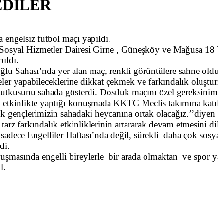
EDİLER
 engelsiz futbol maçı yapıldı.
e Sosyal Hizmetler Dairesi Girne , Güneşköy ve Mağusa 18
pıldı.
ğlu Sahası’nda yer alan maç, renkli görüntülere sahne old
eler yapabileceklerine dikkat çekmek ve farkındalık oluştu
tutkusunu sahada gösterdi. Dostluk maçını özel gereksinimli
etkinlikte yaptığı konuşmada KKTC Meclis takımına katıl
k gençlerimizin sahadaki heycanına ortak olacağız.’’diyen 
tarz farkındalık etkinliklerinin artararak devam etmesini di
sadece Engelliler Haftası’nda değil, sürekli daha çok sosya
rdi.
masında engelli bireylerle bir arada olmaktan ve spor y
l.