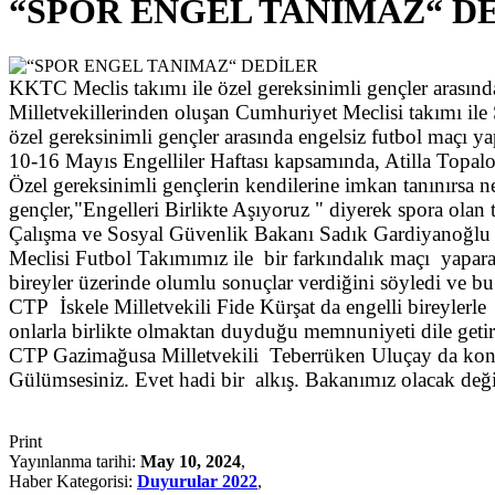
“SPOR ENGEL TANIMAZ“ D
KKTC Meclis takımı ile özel gereksinimli gençler arasında
Milletvekillerinden oluşan Cumhuriyet Meclisi takımı il
özel gereksinimli gençler arasında engelsiz futbol maçı ya
10-16 Mayıs Engelliler Haftası kapsamında, Atilla Topalo
Özel gereksinimli gençlerin kendilerine imkan tanınırsa n
gençler,"Engelleri Birlikte Aşıyoruz " diyerek spora olan 
Çalışma ve Sosyal Güvenlik Bakanı Sadık Gardiyanoğlu 
Meclisi Futbol Takımımız ile bir farkındalık maçı yapara
bireyler üzerinde olumlu sonuçlar verdiğini söyledi ve bu 
CTP İskele Milletvekili Fide Kürşat da engelli bireylerle 
onlarla birlikte olmaktan duyduğu memnuniyeti dile geti
CTP Gazimağusa Milletvekili Teberrüken Uluçay da konuş
Gülümsesiniz. Evet hadi bir alkış. Bakanımız olacak deği
Print
Yayınlanma tarihi:
May 10, 2024
,
Haber Kategorisi:
Duyurular 2022
,