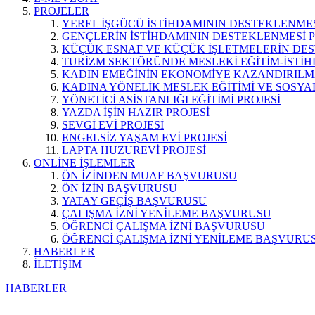
PROJELER
YEREL İŞGÜCÜ İSTİHDAMININ DESTEKLENMES
GENÇLERİN İSTİHDAMININ DESTEKLENMESİ P
KÜÇÜK ESNAF VE KÜÇÜK İŞLETMELERİN DES
TURİZM SEKTÖRÜNDE MESLEKİ EĞİTİM-İSTİH
KADIN EMEĞİNİN EKONOMİYE KAZANDIRILMA
KADINA YÖNELİK MESLEK EĞİTİMİ VE SOSYAL
YÖNETİCİ ASİSTANLIĞI EĞİTİMİ PROJESİ
YAZDA İŞİN HAZIR PROJESİ
SEVGİ EVİ PROJESİ
ENGELSİZ YAŞAM EVİ PROJESİ
LAPTA HUZUREVİ PROJESİ
ONLİNE İŞLEMLER
ÖN İZİNDEN MUAF BAŞVURUSU
ÖN İZİN BAŞVURUSU
YATAY GEÇİŞ BAŞVURUSU
ÇALIŞMA İZNİ YENİLEME BAŞVURUSU
ÖĞRENCİ ÇALIŞMA İZNİ BAŞVURUSU
ÖĞRENCİ ÇALIŞMA İZNİ YENİLEME BAŞVURU
HABERLER
İLETİŞİM
HABERLER