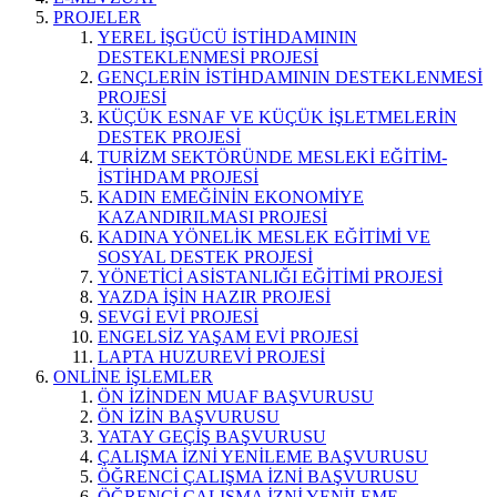
PROJELER
YEREL İŞGÜCÜ İSTİHDAMININ
DESTEKLENMESİ PROJESİ
GENÇLERİN İSTİHDAMININ DESTEKLENMESİ
PROJESİ
KÜÇÜK ESNAF VE KÜÇÜK İŞLETMELERİN
DESTEK PROJESİ
TURİZM SEKTÖRÜNDE MESLEKİ EĞİTİM-
İSTİHDAM PROJESİ
KADIN EMEĞİNİN EKONOMİYE
KAZANDIRILMASI PROJESİ
KADINA YÖNELİK MESLEK EĞİTİMİ VE
SOSYAL DESTEK PROJESİ
YÖNETİCİ ASİSTANLIĞI EĞİTİMİ PROJESİ
YAZDA İŞİN HAZIR PROJESİ
SEVGİ EVİ PROJESİ
ENGELSİZ YAŞAM EVİ PROJESİ
LAPTA HUZUREVİ PROJESİ
ONLİNE İŞLEMLER
ÖN İZİNDEN MUAF BAŞVURUSU
ÖN İZİN BAŞVURUSU
YATAY GEÇİŞ BAŞVURUSU
ÇALIŞMA İZNİ YENİLEME BAŞVURUSU
ÖĞRENCİ ÇALIŞMA İZNİ BAŞVURUSU
ÖĞRENCİ ÇALIŞMA İZNİ YENİLEME