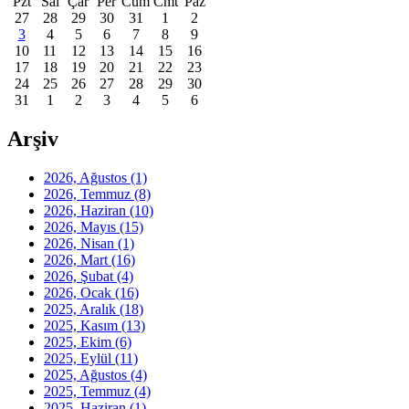
Pzt
Sal
Çar
Per
Cum
Cmt
Paz
27
28
29
30
31
1
2
3
4
5
6
7
8
9
10
11
12
13
14
15
16
17
18
19
20
21
22
23
24
25
26
27
28
29
30
31
1
2
3
4
5
6
Arşiv
2026, Ağustos
(1)
2026, Temmuz
(8)
2026, Haziran
(10)
2026, Mayıs
(15)
2026, Nisan
(1)
2026, Mart
(16)
2026, Şubat
(4)
2026, Ocak
(16)
2025, Aralık
(18)
2025, Kasım
(13)
2025, Ekim
(6)
2025, Eylül
(11)
2025, Ağustos
(4)
2025, Temmuz
(4)
2025, Haziran
(1)