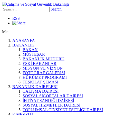
Search
RSS
Menu
ANASAYFA
BAKANLIK
BAKAN
MÜSTEŞAR
BAKANLIK MÜDÜRÜ
ESKİ BAKANLAR
MİSYON VE VİZYON
FOTOĞRAF GALERİSİ
HÜKÜMET PROGRAMI
TEŞKİLAT ŞEMASI
BAKANLIK DAİRELERİ
ÇALIŞMA DAİRESİ
SOSYAL SİGORTALAR DAİRESİ
İHTİYAT SANDIĞI DAİRESİ
SOSYAL HİZMETLER DAİRESİ
TOPLUMSAL CİNSİYET EŞİTLİĞİ DAİRESİ
E-MEVZUAT