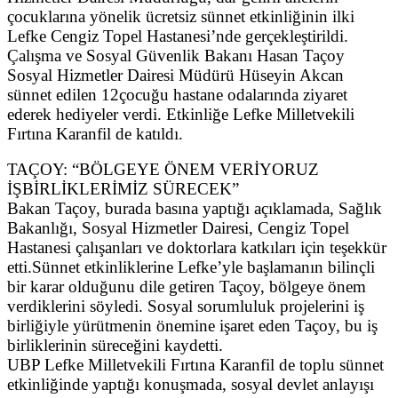
çocuklarına yönelik ücretsiz sünnet etkinliğinin ilki
Lefke Cengiz Topel Hastanesi’nde gerçekleştirildi.
Çalışma ve Sosyal Güvenlik Bakanı Hasan Taçoy
Sosyal Hizmetler Dairesi Müdürü Hüseyin Akcan
sünnet edilen 12çocuğu hastane odalarında ziyaret
ederek hediyeler verdi. Etkinliğe Lefke Milletvekili
Fırtına Karanfil de katıldı.
TAÇOY: “BÖLGEYE ÖNEM VERİYORUZ
İŞBİRLİKLERİMİZ SÜRECEK”
Bakan Taçoy, burada basına yaptığı açıklamada, Sağlık
Bakanlığı, Sosyal Hizmetler Dairesi, Cengiz Topel
Hastanesi çalışanları ve doktorlara katkıları için teşekkür
etti.Sünnet etkinliklerine Lefke’yle başlamanın bilinçli
bir karar olduğunu dile getiren Taçoy, bölgeye önem
verdiklerini söyledi. Sosyal sorumluluk projelerini iş
birliğiyle yürütmenin önemine işaret eden Taçoy, bu iş
birliklerinin süreceğini kaydetti.
UBP Lefke Milletvekili Fırtına Karanfil de toplu sünnet
etkinliğinde yaptığı konuşmada, sosyal devlet anlayışı