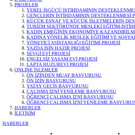
PROJELER
YEREL İŞGÜCÜ İSTİHDAMININ DESTEKLENMES
GENÇLERİN İSTİHDAMININ DESTEKLENMESİ P
KÜÇÜK ESNAF VE KÜÇÜK İŞLETMELERİN DES
TURİZM SEKTÖRÜNDE MESLEKİ EĞİTİM-İSTİH
KADIN EMEĞİNİN EKONOMİYE KAZANDIRILMA
KADINA YÖNELİK MESLEK EĞİTİMİ VE SOSYAL
YÖNETİCİ ASİSTANLIĞI EĞİTİMİ PROJESİ
YAZDA İŞİN HAZIR PROJESİ
SEVGİ EVİ PROJESİ
ENGELSİZ YAŞAM EVİ PROJESİ
LAPTA HUZUREVİ PROJESİ
ONLİNE İŞLEMLER
ÖN İZİNDEN MUAF BAŞVURUSU
ÖN İZİN BAŞVURUSU
YATAY GEÇİŞ BAŞVURUSU
ÇALIŞMA İZNİ YENİLEME BAŞVURUSU
ÖĞRENCİ ÇALIŞMA İZNİ BAŞVURUSU
ÖĞRENCİ ÇALIŞMA İZNİ YENİLEME BAŞVURU
HABERLER
İLETİŞİM
HABERLER