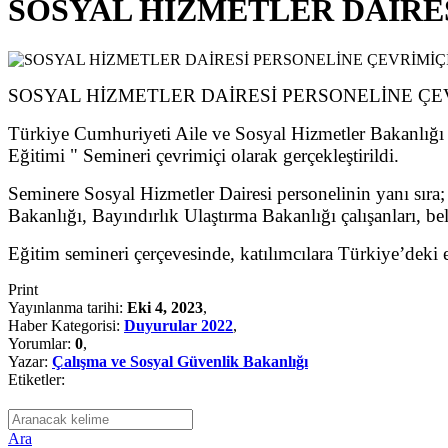
SOSYAL HİZMETLER DAİRES
SOSYAL HİZMETLER DAİRESİ PERSONELİNE ÇEVR
Türkiye Cumhuriyeti Aile ve Sosyal Hizmetler Bakanlığı il
Eğitimi " Semineri çevrimiçi olarak gerçekleştirildi.
Seminere Sosyal Hizmetler Dairesi personelinin yanı sıra;
Bakanlığı, Bayındırlık Ulaştırma Bakanlığı çalışanları, bel
Eğitim semineri çerçevesinde, katılımcılara Türkiye’deki e
Print
Yayınlanma tarihi:
Eki 4, 2023
,
Haber Kategorisi:
Duyurular 2022
,
Yorumlar:
0
,
Yazar:
Çalışma ve Sosyal Güvenlik Bakanlığı
Etiketler:
Ara