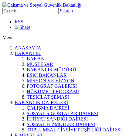
Search
RSS
Menu
ANASAYFA
BAKANLIK
BAKAN
MÜSTEŞAR
BAKANLIK MÜDÜRÜ
ESKİ BAKANLAR
MİSYON VE VİZYON
FOTOĞRAF GALERİSİ
HÜKÜMET PROGRAMI
TEŞKİLAT ŞEMASI
BAKANLIK DAİRELERİ
ÇALIŞMA DAİRESİ
SOSYAL SİGORTALAR DAİRESİ
İHTİYAT SANDIĞI DAİRESİ
SOSYAL HİZMETLER DAİRESİ
TOPLUMSAL CİNSİYET EŞİTLİĞİ DAİRESİ
E-MEVZUAT