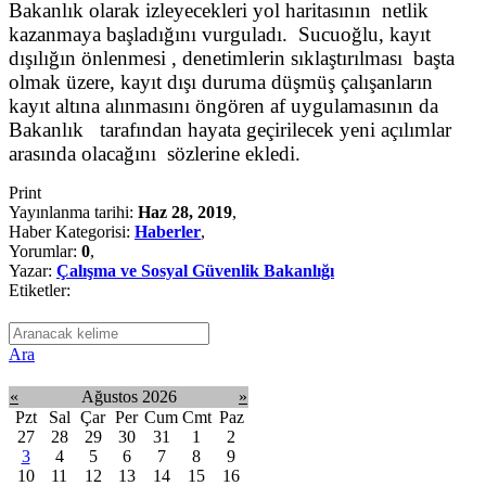
Bakanlık olarak izleyecekleri yol haritasının netlik
kazanmaya başladığını vurguladı. Sucuoğlu, kayıt
dışılığın önlenmesi , denetimlerin sıklaştırılması başta
olmak üzere, kayıt dışı duruma düşmüş çalışanların
kayıt altına alınmasını öngören af uygulamasının da
Bakanlık tarafından hayata geçirilecek yeni açılımlar
arasında olacağını sözlerine ekledi.
Print
Yayınlanma tarihi:
Haz 28, 2019
,
Haber Kategorisi:
Haberler
,
Yorumlar:
0
,
Yazar:
Çalışma ve Sosyal Güvenlik Bakanlığı
Etiketler:
Ara
«
Ağustos 2026
»
Pzt
Sal
Çar
Per
Cum
Cmt
Paz
27
28
29
30
31
1
2
3
4
5
6
7
8
9
10
11
12
13
14
15
16