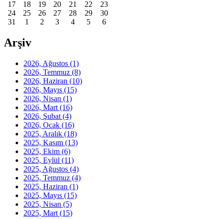
17
18
19
20
21
22
23
24
25
26
27
28
29
30
31
1
2
3
4
5
6
Arşiv
2026, Ağustos
(1)
2026, Temmuz
(8)
2026, Haziran
(10)
2026, Mayıs
(15)
2026, Nisan
(1)
2026, Mart
(16)
2026, Şubat
(4)
2026, Ocak
(16)
2025, Aralık
(18)
2025, Kasım
(13)
2025, Ekim
(6)
2025, Eylül
(11)
2025, Ağustos
(4)
2025, Temmuz
(4)
2025, Haziran
(1)
2025, Mayıs
(15)
2025, Nisan
(5)
2025, Mart
(15)