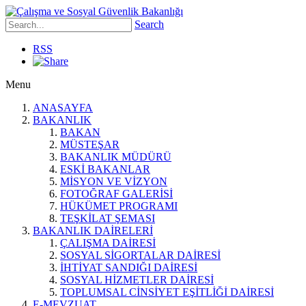
Search
RSS
Menu
ANASAYFA
BAKANLIK
BAKAN
MÜSTEŞAR
BAKANLIK MÜDÜRÜ
ESKİ BAKANLAR
MİSYON VE VİZYON
FOTOĞRAF GALERİSİ
HÜKÜMET PROGRAMI
TEŞKİLAT ŞEMASI
BAKANLIK DAİRELERİ
ÇALIŞMA DAİRESİ
SOSYAL SİGORTALAR DAİRESİ
İHTİYAT SANDIĞI DAİRESİ
SOSYAL HİZMETLER DAİRESİ
TOPLUMSAL CİNSİYET EŞİTLİĞİ DAİRESİ
E-MEVZUAT