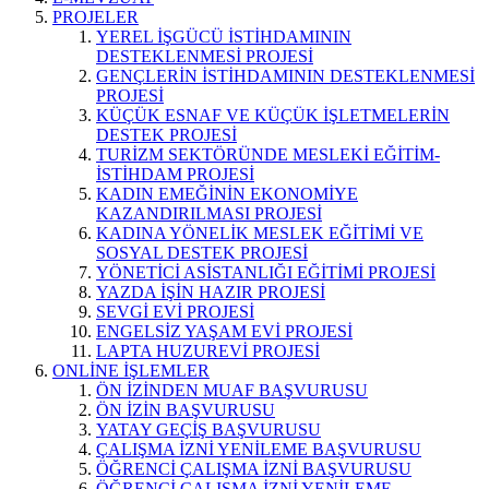
PROJELER
YEREL İŞGÜCÜ İSTİHDAMININ
DESTEKLENMESİ PROJESİ
GENÇLERİN İSTİHDAMININ DESTEKLENMESİ
PROJESİ
KÜÇÜK ESNAF VE KÜÇÜK İŞLETMELERİN
DESTEK PROJESİ
TURİZM SEKTÖRÜNDE MESLEKİ EĞİTİM-
İSTİHDAM PROJESİ
KADIN EMEĞİNİN EKONOMİYE
KAZANDIRILMASI PROJESİ
KADINA YÖNELİK MESLEK EĞİTİMİ VE
SOSYAL DESTEK PROJESİ
YÖNETİCİ ASİSTANLIĞI EĞİTİMİ PROJESİ
YAZDA İŞİN HAZIR PROJESİ
SEVGİ EVİ PROJESİ
ENGELSİZ YAŞAM EVİ PROJESİ
LAPTA HUZUREVİ PROJESİ
ONLİNE İŞLEMLER
ÖN İZİNDEN MUAF BAŞVURUSU
ÖN İZİN BAŞVURUSU
YATAY GEÇİŞ BAŞVURUSU
ÇALIŞMA İZNİ YENİLEME BAŞVURUSU
ÖĞRENCİ ÇALIŞMA İZNİ BAŞVURUSU
ÖĞRENCİ ÇALIŞMA İZNİ YENİLEME