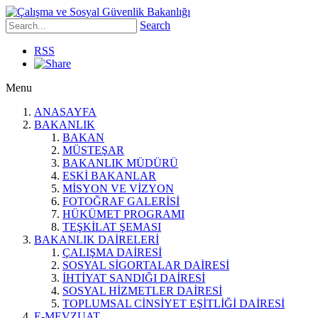
Search
RSS
Menu
ANASAYFA
BAKANLIK
BAKAN
MÜSTEŞAR
BAKANLIK MÜDÜRÜ
ESKİ BAKANLAR
MİSYON VE VİZYON
FOTOĞRAF GALERİSİ
HÜKÜMET PROGRAMI
TEŞKİLAT ŞEMASI
BAKANLIK DAİRELERİ
ÇALIŞMA DAİRESİ
SOSYAL SİGORTALAR DAİRESİ
İHTİYAT SANDIĞI DAİRESİ
SOSYAL HİZMETLER DAİRESİ
TOPLUMSAL CİNSİYET EŞİTLİĞİ DAİRESİ
E-MEVZUAT