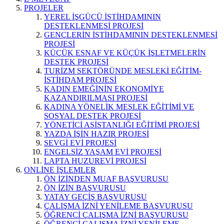
PROJELER
YEREL İŞGÜCÜ İSTİHDAMININ
DESTEKLENMESİ PROJESİ
GENÇLERİN İSTİHDAMININ DESTEKLENMESİ
PROJESİ
KÜÇÜK ESNAF VE KÜÇÜK İŞLETMELERİN
DESTEK PROJESİ
TURİZM SEKTÖRÜNDE MESLEKİ EĞİTİM-
İSTİHDAM PROJESİ
KADIN EMEĞİNİN EKONOMİYE
KAZANDIRILMASI PROJESİ
KADINA YÖNELİK MESLEK EĞİTİMİ VE
SOSYAL DESTEK PROJESİ
YÖNETİCİ ASİSTANLIĞI EĞİTİMİ PROJESİ
YAZDA İŞİN HAZIR PROJESİ
SEVGİ EVİ PROJESİ
ENGELSİZ YAŞAM EVİ PROJESİ
LAPTA HUZUREVİ PROJESİ
ONLİNE İŞLEMLER
ÖN İZİNDEN MUAF BAŞVURUSU
ÖN İZİN BAŞVURUSU
YATAY GEÇİŞ BAŞVURUSU
ÇALIŞMA İZNİ YENİLEME BAŞVURUSU
ÖĞRENCİ ÇALIŞMA İZNİ BAŞVURUSU
ÖĞRENCİ ÇALIŞMA İZNİ YENİLEME