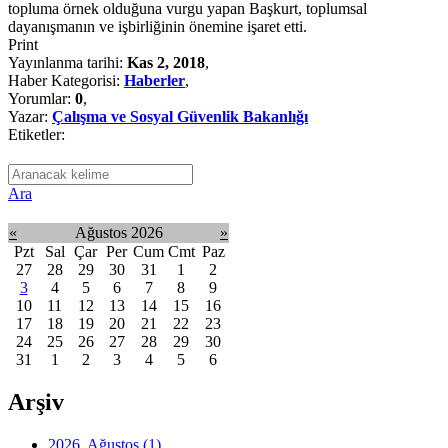
topluma örnek olduğuna vurgu yapan Başkurt, toplumsal
dayanışmanın ve işbirliğinin önemine işaret etti.
Print
Yayınlanma tarihi:
Kas 2, 2018
,
Haber Kategorisi:
Haberler
,
Yorumlar:
0
,
Yazar:
Çalışma ve Sosyal Güvenlik Bakanlığı
Etiketler:
Ara
«
Ağustos 2026
»
Pzt
Sal
Çar
Per
Cum
Cmt
Paz
27
28
29
30
31
1
2
3
4
5
6
7
8
9
10
11
12
13
14
15
16
17
18
19
20
21
22
23
24
25
26
27
28
29
30
31
1
2
3
4
5
6
Arşiv
2026, Ağustos
(1)