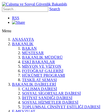
Search
RSS
Menu
ANASAYFA
BAKANLIK
BAKAN
MÜSTEŞAR
BAKANLIK MÜDÜRÜ
ESKİ BAKANLAR
MİSYON VE VİZYON
FOTOĞRAF GALERİSİ
HÜKÜMET PROGRAMI
TEŞKİLAT ŞEMASI
BAKANLIK DAİRELERİ
ÇALIŞMA DAİRESİ
SOSYAL SİGORTALAR DAİRESİ
İHTİYAT SANDIĞI DAİRESİ
SOSYAL HİZMETLER DAİRESİ
TOPLUMSAL CİNSİYET EŞİTLİĞİ DAİRESİ
E-MEVZUAT