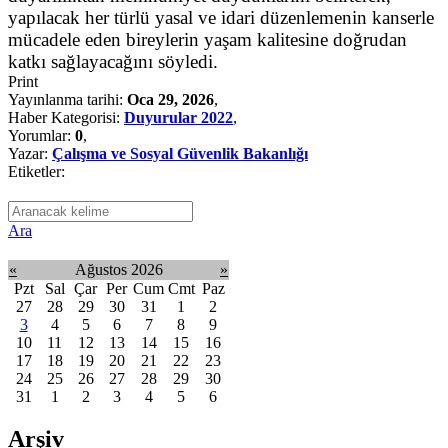
yapılacak her türlü yasal ve idari düzenlemenin kanserle
mücadele eden bireylerin yaşam kalitesine doğrudan
katkı sağlayacağını söyledi.
Print
Yayınlanma tarihi:
Oca 29, 2026
,
Haber Kategorisi:
Duyurular 2022
,
Yorumlar:
0
,
Yazar:
Çalışma ve Sosyal Güvenlik Bakanlığı
Etiketler:
Ara
«
Ağustos 2026
»
Pzt
Sal
Çar
Per
Cum
Cmt
Paz
27
28
29
30
31
1
2
3
4
5
6
7
8
9
10
11
12
13
14
15
16
17
18
19
20
21
22
23
24
25
26
27
28
29
30
31
1
2
3
4
5
6
Arşiv