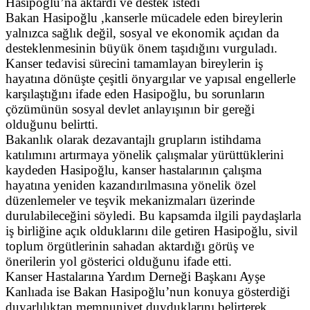
Hasipoğlu’na aktardı ve destek istedi
Bakan Hasipoğlu ,kanserle mücadele eden bireylerin
yalnızca sağlık değil, sosyal ve ekonomik açıdan da
desteklenmesinin büyük önem taşıdığını vurguladı.
Kanser tedavisi sürecini tamamlayan bireylerin iş
hayatına dönüşte çeşitli önyargılar ve yapısal engellerle
karşılaştığını ifade eden Hasipoğlu, bu sorunların
çözümünün sosyal devlet anlayışının bir gereği
olduğunu belirtti.
Bakanlık olarak dezavantajlı grupların istihdama
katılımını artırmaya yönelik çalışmalar yürüttüklerini
kaydeden Hasipoğlu, kanser hastalarının çalışma
hayatına yeniden kazandırılmasına yönelik özel
düzenlemeler ve teşvik mekanizmaları üzerinde
durulabileceğini söyledi. Bu kapsamda ilgili paydaşlarla
iş birliğine açık olduklarını dile getiren Hasipoğlu, sivil
toplum örgütlerinin sahadan aktardığı görüş ve
önerilerin yol gösterici olduğunu ifade etti.
Kanser Hastalarına Yardım Derneği Başkanı Ayşe
Kanlıada ise Bakan Hasipoğlu’nun konuya gösterdiği
duyarlılıktan memnuniyet duyduklarını belirterek,