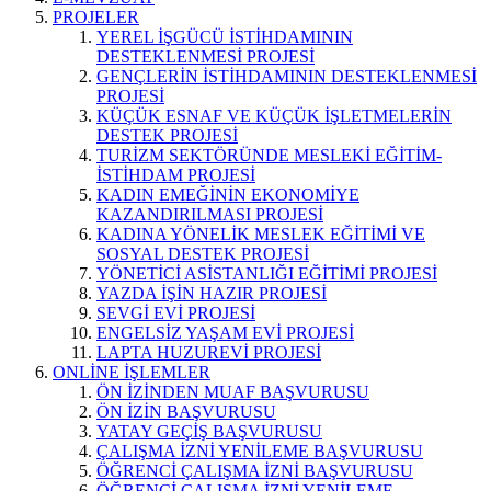
PROJELER
YEREL İŞGÜCÜ İSTİHDAMININ
DESTEKLENMESİ PROJESİ
GENÇLERİN İSTİHDAMININ DESTEKLENMESİ
PROJESİ
KÜÇÜK ESNAF VE KÜÇÜK İŞLETMELERİN
DESTEK PROJESİ
TURİZM SEKTÖRÜNDE MESLEKİ EĞİTİM-
İSTİHDAM PROJESİ
KADIN EMEĞİNİN EKONOMİYE
KAZANDIRILMASI PROJESİ
KADINA YÖNELİK MESLEK EĞİTİMİ VE
SOSYAL DESTEK PROJESİ
YÖNETİCİ ASİSTANLIĞI EĞİTİMİ PROJESİ
YAZDA İŞİN HAZIR PROJESİ
SEVGİ EVİ PROJESİ
ENGELSİZ YAŞAM EVİ PROJESİ
LAPTA HUZUREVİ PROJESİ
ONLİNE İŞLEMLER
ÖN İZİNDEN MUAF BAŞVURUSU
ÖN İZİN BAŞVURUSU
YATAY GEÇİŞ BAŞVURUSU
ÇALIŞMA İZNİ YENİLEME BAŞVURUSU
ÖĞRENCİ ÇALIŞMA İZNİ BAŞVURUSU
ÖĞRENCİ ÇALIŞMA İZNİ YENİLEME