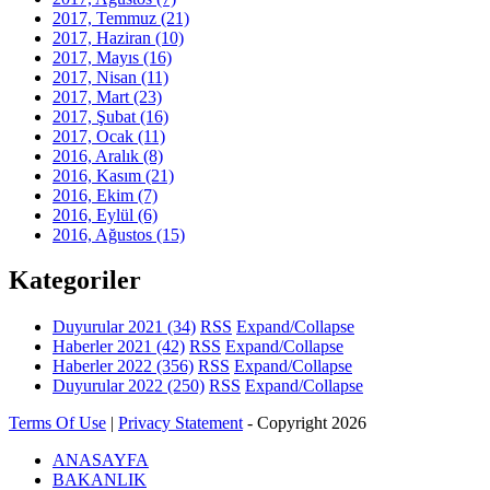
2017, Temmuz
(21)
2017, Haziran
(10)
2017, Mayıs
(16)
2017, Nisan
(11)
2017, Mart
(23)
2017, Şubat
(16)
2017, Ocak
(11)
2016, Aralık
(8)
2016, Kasım
(21)
2016, Ekim
(7)
2016, Eylül
(6)
2016, Ağustos
(15)
Kategoriler
Duyurular 2021
(34)
RSS
Expand/Collapse
Haberler 2021
(42)
RSS
Expand/Collapse
Haberler 2022
(356)
RSS
Expand/Collapse
Duyurular 2022
(250)
RSS
Expand/Collapse
Terms Of Use
|
Privacy Statement
-
Copyright 2026
ANASAYFA
BAKANLIK