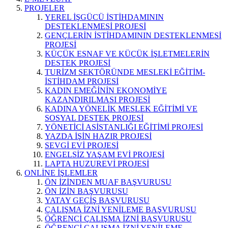
PROJELER
YEREL İŞGÜCÜ İSTİHDAMININ
DESTEKLENMESİ PROJESİ
GENÇLERİN İSTİHDAMININ DESTEKLENMESİ
PROJESİ
KÜÇÜK ESNAF VE KÜÇÜK İŞLETMELERİN
DESTEK PROJESİ
TURİZM SEKTÖRÜNDE MESLEKİ EĞİTİM-
İSTİHDAM PROJESİ
KADIN EMEĞİNİN EKONOMİYE
KAZANDIRILMASI PROJESİ
KADINA YÖNELİK MESLEK EĞİTİMİ VE
SOSYAL DESTEK PROJESİ
YÖNETİCİ ASİSTANLIĞI EĞİTİMİ PROJESİ
YAZDA İŞİN HAZIR PROJESİ
SEVGİ EVİ PROJESİ
ENGELSİZ YAŞAM EVİ PROJESİ
LAPTA HUZUREVİ PROJESİ
ONLİNE İŞLEMLER
ÖN İZİNDEN MUAF BAŞVURUSU
ÖN İZİN BAŞVURUSU
YATAY GEÇİŞ BAŞVURUSU
ÇALIŞMA İZNİ YENİLEME BAŞVURUSU
ÖĞRENCİ ÇALIŞMA İZNİ BAŞVURUSU
ÖĞRENCİ ÇALIŞMA İZNİ YENİLEME