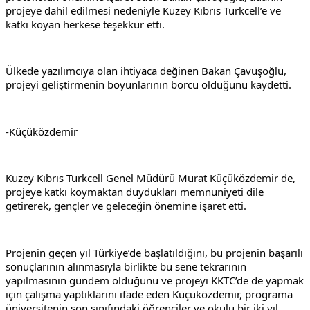
projeye dahil edilmesi nedeniyle Kuzey Kıbrıs Turkcell’e ve 
katkı koyan herkese teşekkür etti.
Ülkede yazılımcıya olan ihtiyaca değinen Bakan Çavuşoğlu, 
projeyi geliştirmenin boyunlarının borcu olduğunu kaydetti.
-Küçüközdemir
Kuzey Kıbrıs Turkcell Genel Müdürü Murat Küçüközdemir de, 
projeye katkı koymaktan duydukları memnuniyeti dile 
getirerek, gençler ve geleceğin önemine işaret etti.
Projenin geçen yıl Türkiye’de başlatıldığını, bu projenin başarılı 
sonuçlarının alınmasıyla birlikte bu sene tekrarının 
yapılmasının gündem olduğunu ve projeyi KKTC’de de yapmak 
için çalışma yaptıklarını ifade eden Küçüközdemir, programa 
üniversitenin son sınıfındaki öğrenciler ve okulu bir iki yıl 