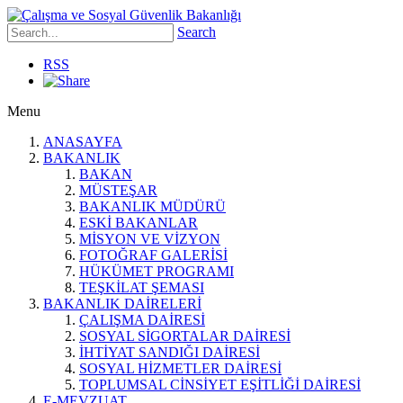
Search
RSS
Menu
ANASAYFA
BAKANLIK
BAKAN
MÜSTEŞAR
BAKANLIK MÜDÜRÜ
ESKİ BAKANLAR
MİSYON VE VİZYON
FOTOĞRAF GALERİSİ
HÜKÜMET PROGRAMI
TEŞKİLAT ŞEMASI
BAKANLIK DAİRELERİ
ÇALIŞMA DAİRESİ
SOSYAL SİGORTALAR DAİRESİ
İHTİYAT SANDIĞI DAİRESİ
SOSYAL HİZMETLER DAİRESİ
TOPLUMSAL CİNSİYET EŞİTLİĞİ DAİRESİ
E-MEVZUAT