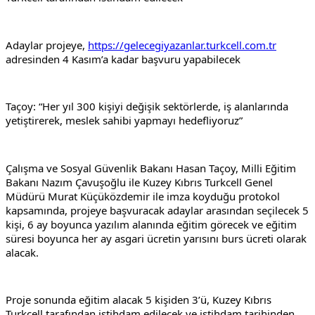
Adaylar projeye, 
https://gelecegiyazanlar.turkcell.com.tr
adresinden 4 Kasım’a kadar başvuru yapabilecek
Taçoy: “Her yıl 300 kişiyi değişik sektörlerde, iş alanlarında 
yetiştirerek, meslek sahibi yapmayı hedefliyoruz”
Çalışma ve Sosyal Güvenlik Bakanı Hasan Taçoy, Milli Eğitim 
Bakanı Nazım Çavuşoğlu ile Kuzey Kıbrıs Turkcell Genel 
Müdürü Murat Küçüközdemir ile imza koyduğu protokol 
kapsamında, projeye başvuracak adaylar arasından seçilecek 5 
kişi, 6 ay boyunca yazılım alanında eğitim görecek ve eğitim 
süresi boyunca her ay asgari ücretin yarısını burs ücreti olarak 
alacak.
Proje sonunda eğitim alacak 5 kişiden 3’ü, Kuzey Kıbrıs 
Turkcell tarafından istihdam edilecek ve istihdam tarihinden 