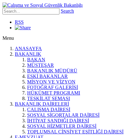
Search
RSS
Menu
ANASAYFA
BAKANLIK
BAKAN
MÜSTEŞAR
BAKANLIK MÜDÜRÜ
ESKİ BAKANLAR
MİSYON VE VİZYON
FOTOĞRAF GALERİSİ
HÜKÜMET PROGRAMI
TEŞKİLAT ŞEMASI
BAKANLIK DAİRELERİ
ÇALIŞMA DAİRESİ
SOSYAL SİGORTALAR DAİRESİ
İHTİYAT SANDIĞI DAİRESİ
SOSYAL HİZMETLER DAİRESİ
TOPLUMSAL CİNSİYET EŞİTLİĞİ DAİRESİ
E-MEVZUAT