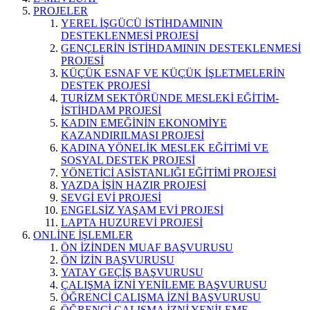
PROJELER
YEREL İŞGÜCÜ İSTİHDAMININ
DESTEKLENMESİ PROJESİ
GENÇLERİN İSTİHDAMININ DESTEKLENMESİ
PROJESİ
KÜÇÜK ESNAF VE KÜÇÜK İŞLETMELERİN
DESTEK PROJESİ
TURİZM SEKTÖRÜNDE MESLEKİ EĞİTİM-
İSTİHDAM PROJESİ
KADIN EMEĞİNİN EKONOMİYE
KAZANDIRILMASI PROJESİ
KADINA YÖNELİK MESLEK EĞİTİMİ VE
SOSYAL DESTEK PROJESİ
YÖNETİCİ ASİSTANLIĞI EĞİTİMİ PROJESİ
YAZDA İŞİN HAZIR PROJESİ
SEVGİ EVİ PROJESİ
ENGELSİZ YAŞAM EVİ PROJESİ
LAPTA HUZUREVİ PROJESİ
ONLİNE İŞLEMLER
ÖN İZİNDEN MUAF BAŞVURUSU
ÖN İZİN BAŞVURUSU
YATAY GEÇİŞ BAŞVURUSU
ÇALIŞMA İZNİ YENİLEME BAŞVURUSU
ÖĞRENCİ ÇALIŞMA İZNİ BAŞVURUSU
ÖĞRENCİ ÇALIŞMA İZNİ YENİLEME