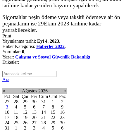
tarihine kadar yeniden başvuru yapabilecek.
Sigortalılar peşin ödeme veya taksitli ödemeye ait ön
peşinatlarını ise 29Ekim 2023 tarihine kadar
yatırabilecekler.
Print
Yayınlanma tarihi:
Eyl 4, 2023
,
Haber Kategorisi:
Haberler 2022
,
Yorumlar:
0
,
Yazar:
Çalışma ve Sosyal Güvenlik Bakanlığı
Etiketler:
Ara
«
Ağustos 2026
»
Pzt
Sal
Çar
Per
Cum
Cmt
Paz
27
28
29
30
31
1
2
3
4
5
6
7
8
9
10
11
12
13
14
15
16
17
18
19
20
21
22
23
24
25
26
27
28
29
30
31
1
2
3
4
5
6