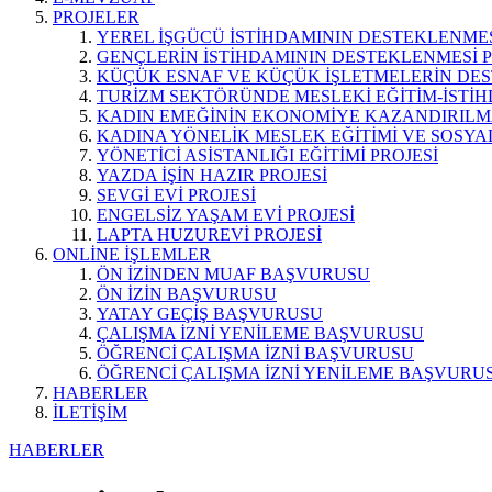
PROJELER
YEREL İŞGÜCÜ İSTİHDAMININ DESTEKLENMES
GENÇLERİN İSTİHDAMININ DESTEKLENMESİ P
KÜÇÜK ESNAF VE KÜÇÜK İŞLETMELERİN DES
TURİZM SEKTÖRÜNDE MESLEKİ EĞİTİM-İSTİH
KADIN EMEĞİNİN EKONOMİYE KAZANDIRILMA
KADINA YÖNELİK MESLEK EĞİTİMİ VE SOSYAL
YÖNETİCİ ASİSTANLIĞI EĞİTİMİ PROJESİ
YAZDA İŞİN HAZIR PROJESİ
SEVGİ EVİ PROJESİ
ENGELSİZ YAŞAM EVİ PROJESİ
LAPTA HUZUREVİ PROJESİ
ONLİNE İŞLEMLER
ÖN İZİNDEN MUAF BAŞVURUSU
ÖN İZİN BAŞVURUSU
YATAY GEÇİŞ BAŞVURUSU
ÇALIŞMA İZNİ YENİLEME BAŞVURUSU
ÖĞRENCİ ÇALIŞMA İZNİ BAŞVURUSU
ÖĞRENCİ ÇALIŞMA İZNİ YENİLEME BAŞVURU
HABERLER
İLETİŞİM
HABERLER