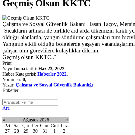
Geçmiş Olsun KKTC
Çalışma ve Sosyal Güvenlik Bakanı Hasan Taçoy, Mersinlik 
''Sıcakların artması ile birlikte ard arda ülkemizin farkl
olduğu alanlarda, yangın söndürme çalışmaları tüm hızıyl
Yangının etkili olduğu bölgelerde yaşayan vatandaşlarımız
çalışan tüm görevlilere kolaylıklar dilerim.
Geçmiş olsun KKTC..''
Print
Yayınlanma tarihi:
Haz 23, 2022
,
Haber Kategorisi:
Haberler 2022
,
Yorumlar:
0
,
Yazar:
Çalışma ve Sosyal Güvenlik Bakanlığı
Etiketler:
Ara
«
Ağustos 2026
»
Pzt
Sal
Çar
Per
Cum
Cmt
Paz
27
28
29
30
31
1
2