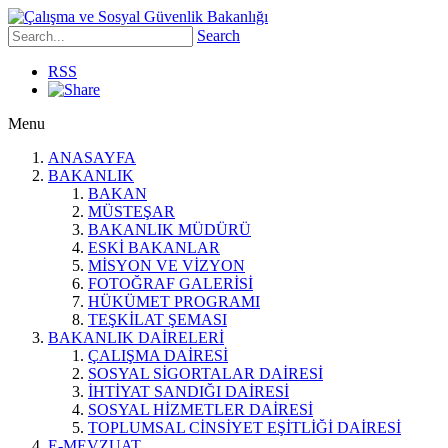
Search
RSS
Menu
ANASAYFA
BAKANLIK
BAKAN
MÜSTEŞAR
BAKANLIK MÜDÜRÜ
ESKİ BAKANLAR
MİSYON VE VİZYON
FOTOĞRAF GALERİSİ
HÜKÜMET PROGRAMI
TEŞKİLAT ŞEMASI
BAKANLIK DAİRELERİ
ÇALIŞMA DAİRESİ
SOSYAL SİGORTALAR DAİRESİ
İHTİYAT SANDIĞI DAİRESİ
SOSYAL HİZMETLER DAİRESİ
TOPLUMSAL CİNSİYET EŞİTLİĞİ DAİRESİ
E-MEVZUAT