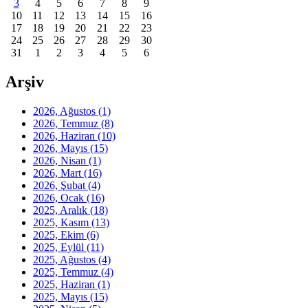
3
4
5
6
7
8
9
10
11
12
13
14
15
16
17
18
19
20
21
22
23
24
25
26
27
28
29
30
31
1
2
3
4
5
6
Arşiv
2026, Ağustos
(1)
2026, Temmuz
(8)
2026, Haziran
(10)
2026, Mayıs
(15)
2026, Nisan
(1)
2026, Mart
(16)
2026, Şubat
(4)
2026, Ocak
(16)
2025, Aralık
(18)
2025, Kasım
(13)
2025, Ekim
(6)
2025, Eylül
(11)
2025, Ağustos
(4)
2025, Temmuz
(4)
2025, Haziran
(1)
2025, Mayıs
(15)