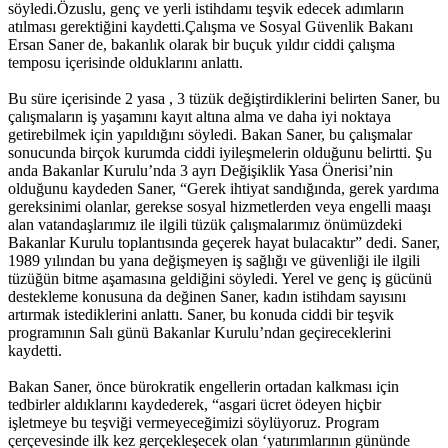
söyledi.Özuslu, genç ve yerli istihdamı teşvik edecek adımların
atılması gerektiğini kaydetti.Çalışma ve Sosyal Güvenlik Bakanı
Ersan Saner de, bakanlık olarak bir buçuk yıldır ciddi çalışma
temposu içerisinde olduklarını anlattı.
Bu süre içerisinde 2 yasa , 3 tüzük değiştirdiklerini belirten Saner, bu
çalışmaların iş yaşamını kayıt altına alma ve daha iyi noktaya
getirebilmek için yapıldığını söyledi. Bakan Saner, bu çalışmalar
sonucunda birçok kurumda ciddi iyileşmelerin olduğunu belirtti. Şu
anda Bakanlar Kurulu’nda 3 ayrı Değişiklik Yasa Önerisi’nin
olduğunu kaydeden Saner, “Gerek ihtiyat sandığında, gerek yardıma
gereksinimi olanlar, gerekse sosyal hizmetlerden veya engelli maaşı
alan vatandaşlarımız ile ilgili tüzük çalışmalarımız önümüzdeki
Bakanlar Kurulu toplantısında geçerek hayat bulacaktır” dedi. Saner,
1989 yılından bu yana değişmeyen iş sağlığı ve güvenliği ile ilgili
tüzüğün bitme aşamasına geldiğini söyledi. Yerel ve genç iş gücünü
destekleme konusuna da değinen Saner, kadın istihdam sayısını
artırmak istediklerini anlattı. Saner, bu konuda ciddi bir teşvik
programının Salı günü Bakanlar Kurulu’ndan geçireceklerini
kaydetti.
Bakan Saner, önce bürokratik engellerin ortadan kalkması için
tedbirler aldıklarını kaydederek, “asgari ücret ödeyen hiçbir
işletmeye bu teşviği vermeyeceğimizi söylüyoruz. Program
çerçevesinde ilk kez gerçekleşecek olan ‘yatırımlarının gününde