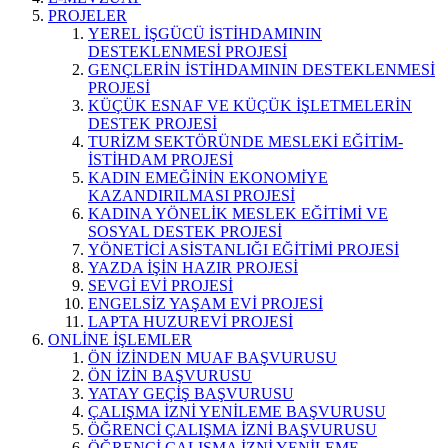
PROJELER
YEREL İŞGÜCÜ İSTİHDAMININ
DESTEKLENMESİ PROJESİ
GENÇLERİN İSTİHDAMININ DESTEKLENMESİ
PROJESİ
KÜÇÜK ESNAF VE KÜÇÜK İŞLETMELERİN
DESTEK PROJESİ
TURİZM SEKTÖRÜNDE MESLEKİ EĞİTİM-
İSTİHDAM PROJESİ
KADIN EMEĞİNİN EKONOMİYE
KAZANDIRILMASI PROJESİ
KADINA YÖNELİK MESLEK EĞİTİMİ VE
SOSYAL DESTEK PROJESİ
YÖNETİCİ ASİSTANLIĞI EĞİTİMİ PROJESİ
YAZDA İŞİN HAZIR PROJESİ
SEVGİ EVİ PROJESİ
ENGELSİZ YAŞAM EVİ PROJESİ
LAPTA HUZUREVİ PROJESİ
ONLİNE İŞLEMLER
ÖN İZİNDEN MUAF BAŞVURUSU
ÖN İZİN BAŞVURUSU
YATAY GEÇİŞ BAŞVURUSU
ÇALIŞMA İZNİ YENİLEME BAŞVURUSU
ÖĞRENCİ ÇALIŞMA İZNİ BAŞVURUSU
ÖĞRENCİ ÇALIŞMA İZNİ YENİLEME