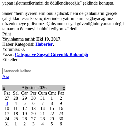
yapan işletmecilerimizi de ödüllendireceğiz” şeklinde konuştu.
Saner “hem işverenlerin önü açılacak hem de çalılanların gerçek
çalıştıkları esas kazanç üzerinden yatırımlarını sağlayacağımız
düzenlemeye gidiyoruz. Çalışanın sosyal güvenliğinin yarısını değil
tamamını ödemeyi taahhüt ediyoruz” dedi.
Print
Yayınlanma tarihi:
Eki 19, 2017
,
Haber Kategorisi:
Haberler
,
Yorumlar:
0
,
Yazar:
Çalışma ve Sosyal Güvenlik Bakanlığı
Etiketler:
Ara
«
Ağustos 2026
»
Pzt
Sal
Çar
Per
Cum
Cmt
Paz
27
28
29
30
31
1
2
3
4
5
6
7
8
9
10
11
12
13
14
15
16
17
18
19
20
21
22
23
24
25
26
27
28
29
30
31
1
2
3
4
5
6