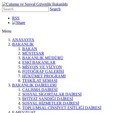
Search
RSS
Menu
ANASAYFA
BAKANLIK
BAKAN
MÜSTEŞAR
BAKANLIK MÜDÜRÜ
ESKİ BAKANLAR
MİSYON VE VİZYON
FOTOĞRAF GALERİSİ
HÜKÜMET PROGRAMI
TEŞKİLAT ŞEMASI
BAKANLIK DAİRELERİ
ÇALIŞMA DAİRESİ
SOSYAL SİGORTALAR DAİRESİ
İHTİYAT SANDIĞI DAİRESİ
SOSYAL HİZMETLER DAİRESİ
TOPLUMSAL CİNSİYET EŞİTLİĞİ DAİRESİ
E-MEVZUAT