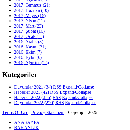
2017, Temmuz
(21)
2017, Haziran
(10)
2017, Mayıs
(16)
2017, Nisan
(11)
2017, Mart
(23)
2017, Şubat
(16)
2017, Ocak
(11)
2016, Aralık
(8)
2016, Kasım
(21)
2016, Ekim
(7)
2016, Eylül
(6)
2016, Ağustos
(15)
Kategoriler
Duyurular 2021
(34)
RSS
Expand/Collapse
Haberler 2021
(42)
RSS
Expand/Collapse
Haberler 2022
(356)
RSS
Expand/Collapse
Duyurular 2022
(250)
RSS
Expand/Collapse
Terms Of Use
|
Privacy Statement
-
Copyright 2026
ANASAYFA
BAKANLIK