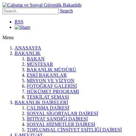
Search
RSS
Menu
ANASAYFA
BAKANLIK
BAKAN
MÜSTEŞAR
BAKANLIK MÜDÜRÜ
ESKİ BAKANLAR
MİSYON VE VİZYON
FOTOĞRAF GALERİSİ
HÜKÜMET PROGRAMI
TEŞKİLAT ŞEMASI
BAKANLIK DAİRELERİ
ÇALIŞMA DAİRESİ
SOSYAL SİGORTALAR DAİRESİ
İHTİYAT SANDIĞI DAİRESİ
SOSYAL HİZMETLER DAİRESİ
TOPLUMSAL CİNSİYET EŞİTLİĞİ DAİRESİ
E-MEVZUAT