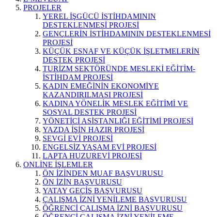
PROJELER
YEREL İŞGÜCÜ İSTİHDAMININ
DESTEKLENMESİ PROJESİ
GENÇLERİN İSTİHDAMININ DESTEKLENMESİ
PROJESİ
KÜÇÜK ESNAF VE KÜÇÜK İŞLETMELERİN
DESTEK PROJESİ
TURİZM SEKTÖRÜNDE MESLEKİ EĞİTİM-
İSTİHDAM PROJESİ
KADIN EMEĞİNİN EKONOMİYE
KAZANDIRILMASI PROJESİ
KADINA YÖNELİK MESLEK EĞİTİMİ VE
SOSYAL DESTEK PROJESİ
YÖNETİCİ ASİSTANLIĞI EĞİTİMİ PROJESİ
YAZDA İŞİN HAZIR PROJESİ
SEVGİ EVİ PROJESİ
ENGELSİZ YAŞAM EVİ PROJESİ
LAPTA HUZUREVİ PROJESİ
ONLİNE İŞLEMLER
ÖN İZİNDEN MUAF BAŞVURUSU
ÖN İZİN BAŞVURUSU
YATAY GEÇİŞ BAŞVURUSU
ÇALIŞMA İZNİ YENİLEME BAŞVURUSU
ÖĞRENCİ ÇALIŞMA İZNİ BAŞVURUSU
ÖĞRENCİ ÇALIŞMA İZNİ YENİLEME