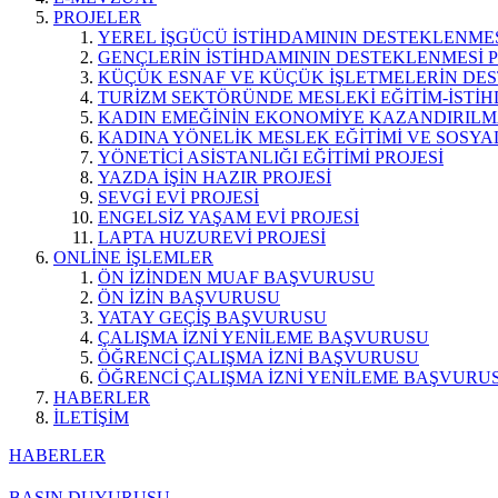
PROJELER
YEREL İŞGÜCÜ İSTİHDAMININ DESTEKLENMES
GENÇLERİN İSTİHDAMININ DESTEKLENMESİ P
KÜÇÜK ESNAF VE KÜÇÜK İŞLETMELERİN DES
TURİZM SEKTÖRÜNDE MESLEKİ EĞİTİM-İSTİH
KADIN EMEĞİNİN EKONOMİYE KAZANDIRILMA
KADINA YÖNELİK MESLEK EĞİTİMİ VE SOSYAL
YÖNETİCİ ASİSTANLIĞI EĞİTİMİ PROJESİ
YAZDA İŞİN HAZIR PROJESİ
SEVGİ EVİ PROJESİ
ENGELSİZ YAŞAM EVİ PROJESİ
LAPTA HUZUREVİ PROJESİ
ONLİNE İŞLEMLER
ÖN İZİNDEN MUAF BAŞVURUSU
ÖN İZİN BAŞVURUSU
YATAY GEÇİŞ BAŞVURUSU
ÇALIŞMA İZNİ YENİLEME BAŞVURUSU
ÖĞRENCİ ÇALIŞMA İZNİ BAŞVURUSU
ÖĞRENCİ ÇALIŞMA İZNİ YENİLEME BAŞVURU
HABERLER
İLETİŞİM
HABERLER
BASIN DUYURUSU