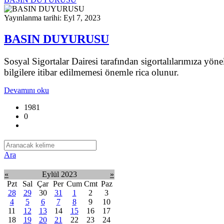
Yayınlanma tarihi: Eyl 7, 2023
BASIN DUYURUSU
Sosyal Sigortalar Dairesi tarafından sigortalılarımıza yöne
bilgilere itibar edilmemesi önemle rica olunur.
Devamını oku
1981
0
Ara
«
Eylül 2023
»
Pzt
Sal
Çar
Per
Cum
Cmt
Paz
28
29
30
31
1
2
3
4
5
6
7
8
9
10
11
12
13
14
15
16
17
18
19
20
21
22
23
24