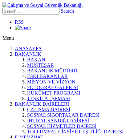
Search
RSS
Menu
ANASAYFA
BAKANLIK
BAKAN
MÜSTEŞAR
BAKANLIK MÜDÜRÜ
ESKİ BAKANLAR
MİSYON VE VİZYON
FOTOĞRAF GALERİSİ
HÜKÜMET PROGRAMI
TEŞKİLAT ŞEMASI
BAKANLIK DAİRELERİ
ÇALIŞMA DAİRESİ
SOSYAL SİGORTALAR DAİRESİ
İHTİYAT SANDIĞI DAİRESİ
SOSYAL HİZMETLER DAİRESİ
TOPLUMSAL CİNSİYET EŞİTLİĞİ DAİRESİ
E-MEVZUAT