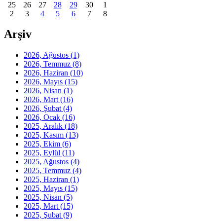
25
26
27
28
29
30
1
2
3
4
5
6
7
8
Arşiv
2026, Ağustos
(1)
2026, Temmuz
(8)
2026, Haziran
(10)
2026, Mayıs
(15)
2026, Nisan
(1)
2026, Mart
(16)
2026, Şubat
(4)
2026, Ocak
(16)
2025, Aralık
(18)
2025, Kasım
(13)
2025, Ekim
(6)
2025, Eylül
(11)
2025, Ağustos
(4)
2025, Temmuz
(4)
2025, Haziran
(1)
2025, Mayıs
(15)
2025, Nisan
(5)
2025, Mart
(15)
2025, Şubat
(9)