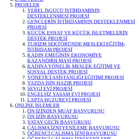
PROJELER
YEREL İŞGÜCÜ İSTİHDAMININ
DESTEKLENMESİ PROJESİ
GENÇLERİN İSTİHDAMININ DESTEKLENMESİ
PROJESİ
KÜÇÜK ESNAF VE KÜÇÜK İŞLETMELERİN
DESTEK PROJESİ
TURİZM SEKTÖRÜNDE MESLEKİ EĞİTİM-
İSTİHDAM PROJESİ
KADIN EMEĞİNİN EKONOMİYE
KAZANDIRILMASI PROJESİ
KADINA YÖNELİK MESLEK EĞİTİMİ VE
SOSYAL DESTEK PROJESİ
YÖNETİCİ ASİSTANLIĞI EĞİTİMİ PROJESİ
YAZDA İŞİN HAZIR PROJESİ
SEVGİ EVİ PROJESİ
ENGELSİZ YAŞAM EVİ PROJESİ
LAPTA HUZUREVİ PROJESİ
ONLİNE İŞLEMLER
ÖN İZİNDEN MUAF BAŞVURUSU
ÖN İZİN BAŞVURUSU
YATAY GEÇİŞ BAŞVURUSU
ÇALIŞMA İZNİ YENİLEME BAŞVURUSU
ÖĞRENCİ ÇALIŞMA İZNİ BAŞVURUSU
ÖĞRENCİ ÇALIŞMA İZNİ YENİLEME