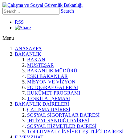
Search
RSS
Menu
ANASAYFA
BAKANLIK
BAKAN
MÜSTEŞAR
BAKANLIK MÜDÜRÜ
ESKİ BAKANLAR
MİSYON VE VİZYON
FOTOĞRAF GALERİSİ
HÜKÜMET PROGRAMI
TEŞKİLAT ŞEMASI
BAKANLIK DAİRELERİ
ÇALIŞMA DAİRESİ
SOSYAL SİGORTALAR DAİRESİ
İHTİYAT SANDIĞI DAİRESİ
SOSYAL HİZMETLER DAİRESİ
TOPLUMSAL CİNSİYET EŞİTLİĞİ DAİRESİ
E-MEVZUAT