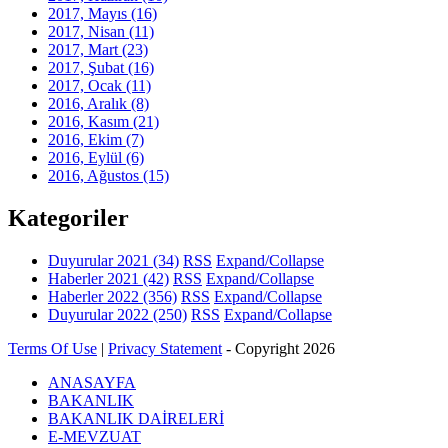
2017, Mayıs
(16)
2017, Nisan
(11)
2017, Mart
(23)
2017, Şubat
(16)
2017, Ocak
(11)
2016, Aralık
(8)
2016, Kasım
(21)
2016, Ekim
(7)
2016, Eylül
(6)
2016, Ağustos
(15)
Kategoriler
Duyurular 2021
(34)
RSS
Expand/Collapse
Haberler 2021
(42)
RSS
Expand/Collapse
Haberler 2022
(356)
RSS
Expand/Collapse
Duyurular 2022
(250)
RSS
Expand/Collapse
Terms Of Use
|
Privacy Statement
-
Copyright 2026
ANASAYFA
BAKANLIK
BAKANLIK DAİRELERİ
E-MEVZUAT