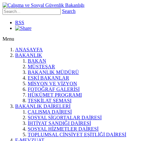
Search
RSS
Menu
ANASAYFA
BAKANLIK
BAKAN
MÜSTEŞAR
BAKANLIK MÜDÜRÜ
ESKİ BAKANLAR
MİSYON VE VİZYON
FOTOĞRAF GALERİSİ
HÜKÜMET PROGRAMI
TEŞKİLAT ŞEMASI
BAKANLIK DAİRELERİ
ÇALIŞMA DAİRESİ
SOSYAL SİGORTALAR DAİRESİ
İHTİYAT SANDIĞI DAİRESİ
SOSYAL HİZMETLER DAİRESİ
TOPLUMSAL CİNSİYET EŞİTLİĞİ DAİRESİ
E-MEVZUAT