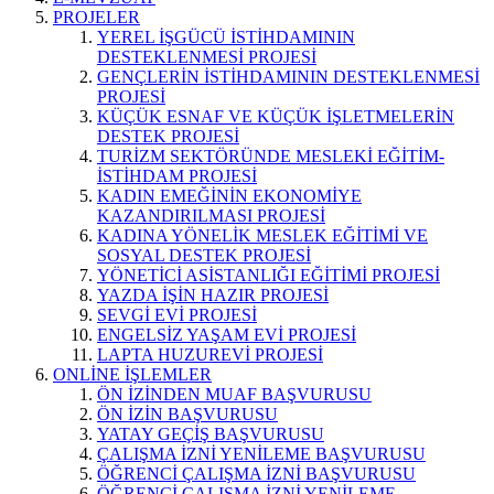
PROJELER
YEREL İŞGÜCÜ İSTİHDAMININ
DESTEKLENMESİ PROJESİ
GENÇLERİN İSTİHDAMININ DESTEKLENMESİ
PROJESİ
KÜÇÜK ESNAF VE KÜÇÜK İŞLETMELERİN
DESTEK PROJESİ
TURİZM SEKTÖRÜNDE MESLEKİ EĞİTİM-
İSTİHDAM PROJESİ
KADIN EMEĞİNİN EKONOMİYE
KAZANDIRILMASI PROJESİ
KADINA YÖNELİK MESLEK EĞİTİMİ VE
SOSYAL DESTEK PROJESİ
YÖNETİCİ ASİSTANLIĞI EĞİTİMİ PROJESİ
YAZDA İŞİN HAZIR PROJESİ
SEVGİ EVİ PROJESİ
ENGELSİZ YAŞAM EVİ PROJESİ
LAPTA HUZUREVİ PROJESİ
ONLİNE İŞLEMLER
ÖN İZİNDEN MUAF BAŞVURUSU
ÖN İZİN BAŞVURUSU
YATAY GEÇİŞ BAŞVURUSU
ÇALIŞMA İZNİ YENİLEME BAŞVURUSU
ÖĞRENCİ ÇALIŞMA İZNİ BAŞVURUSU
ÖĞRENCİ ÇALIŞMA İZNİ YENİLEME