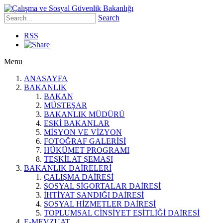
Search
RSS
Menu
ANASAYFA
BAKANLIK
BAKAN
MÜSTEŞAR
BAKANLIK MÜDÜRÜ
ESKİ BAKANLAR
MİSYON VE VİZYON
FOTOĞRAF GALERİSİ
HÜKÜMET PROGRAMI
TEŞKİLAT ŞEMASI
BAKANLIK DAİRELERİ
ÇALIŞMA DAİRESİ
SOSYAL SİGORTALAR DAİRESİ
İHTİYAT SANDIĞI DAİRESİ
SOSYAL HİZMETLER DAİRESİ
TOPLUMSAL CİNSİYET EŞİTLİĞİ DAİRESİ
E-MEVZUAT