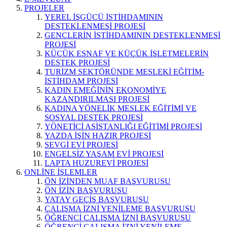
PROJELER
YEREL İŞGÜCÜ İSTİHDAMININ
DESTEKLENMESİ PROJESİ
GENÇLERİN İSTİHDAMININ DESTEKLENMESİ
PROJESİ
KÜÇÜK ESNAF VE KÜÇÜK İŞLETMELERİN
DESTEK PROJESİ
TURİZM SEKTÖRÜNDE MESLEKİ EĞİTİM-
İSTİHDAM PROJESİ
KADIN EMEĞİNİN EKONOMİYE
KAZANDIRILMASI PROJESİ
KADINA YÖNELİK MESLEK EĞİTİMİ VE
SOSYAL DESTEK PROJESİ
YÖNETİCİ ASİSTANLIĞI EĞİTİMİ PROJESİ
YAZDA İŞİN HAZIR PROJESİ
SEVGİ EVİ PROJESİ
ENGELSİZ YAŞAM EVİ PROJESİ
LAPTA HUZUREVİ PROJESİ
ONLİNE İŞLEMLER
ÖN İZİNDEN MUAF BAŞVURUSU
ÖN İZİN BAŞVURUSU
YATAY GEÇİŞ BAŞVURUSU
ÇALIŞMA İZNİ YENİLEME BAŞVURUSU
ÖĞRENCİ ÇALIŞMA İZNİ BAŞVURUSU
ÖĞRENCİ ÇALIŞMA İZNİ YENİLEME