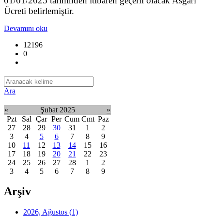
01/01/2025 tarihinden itibaren geçerli olacak Asgari
Ücreti belirlemiştir.
Devamını oku
12196
0
Ara
«
Şubat 2025
»
Pzt
Sal
Çar
Per
Cum
Cmt
Paz
27
28
29
30
31
1
2
3
4
5
6
7
8
9
10
11
12
13
14
15
16
17
18
19
20
21
22
23
24
25
26
27
28
1
2
3
4
5
6
7
8
9
Arşiv
2026, Ağustos
(1)