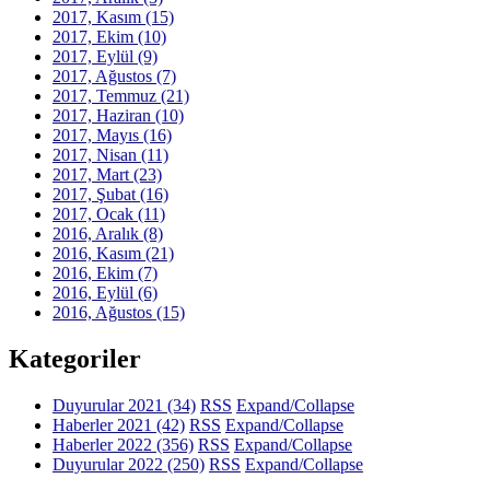
2017, Kasım
(15)
2017, Ekim
(10)
2017, Eylül
(9)
2017, Ağustos
(7)
2017, Temmuz
(21)
2017, Haziran
(10)
2017, Mayıs
(16)
2017, Nisan
(11)
2017, Mart
(23)
2017, Şubat
(16)
2017, Ocak
(11)
2016, Aralık
(8)
2016, Kasım
(21)
2016, Ekim
(7)
2016, Eylül
(6)
2016, Ağustos
(15)
Kategoriler
Duyurular 2021
(34)
RSS
Expand/Collapse
Haberler 2021
(42)
RSS
Expand/Collapse
Haberler 2022
(356)
RSS
Expand/Collapse
Duyurular 2022
(250)
RSS
Expand/Collapse