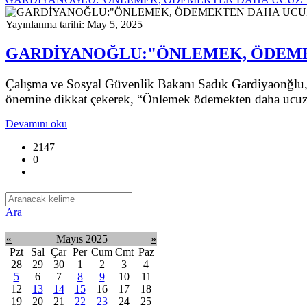
Yayınlanma tarihi: May 5, 2025
GARDİYANOĞLU:"ÖNLEMEK, ÖDEME
Çalışma ve Sosyal Güvenlik Bakanı Sadık Gardiyaonğlu, 4
önemine dikkat çekerek, “Önlemek ödemekten daha ucuz v
Devamını oku
2147
0
Ara
«
Mayıs 2025
»
Pzt
Sal
Çar
Per
Cum
Cmt
Paz
28
29
30
1
2
3
4
5
6
7
8
9
10
11
12
13
14
15
16
17
18
19
20
21
22
23
24
25