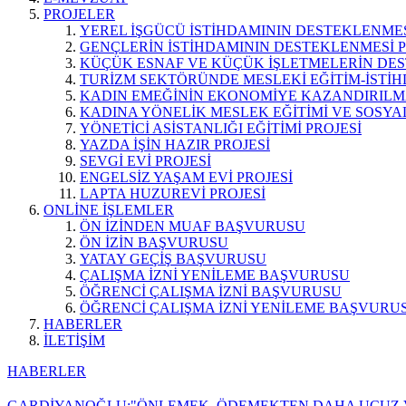
PROJELER
YEREL İŞGÜCÜ İSTİHDAMININ DESTEKLENMES
GENÇLERİN İSTİHDAMININ DESTEKLENMESİ P
KÜÇÜK ESNAF VE KÜÇÜK İŞLETMELERİN DES
TURİZM SEKTÖRÜNDE MESLEKİ EĞİTİM-İSTİH
KADIN EMEĞİNİN EKONOMİYE KAZANDIRILMA
KADINA YÖNELİK MESLEK EĞİTİMİ VE SOSYAL
YÖNETİCİ ASİSTANLIĞI EĞİTİMİ PROJESİ
YAZDA İŞİN HAZIR PROJESİ
SEVGİ EVİ PROJESİ
ENGELSİZ YAŞAM EVİ PROJESİ
LAPTA HUZUREVİ PROJESİ
ONLİNE İŞLEMLER
ÖN İZİNDEN MUAF BAŞVURUSU
ÖN İZİN BAŞVURUSU
YATAY GEÇİŞ BAŞVURUSU
ÇALIŞMA İZNİ YENİLEME BAŞVURUSU
ÖĞRENCİ ÇALIŞMA İZNİ BAŞVURUSU
ÖĞRENCİ ÇALIŞMA İZNİ YENİLEME BAŞVURU
HABERLER
İLETİŞİM
HABERLER
GARDİYANOĞLU:"ÖNLEMEK, ÖDEMEKTEN DAHA UCUZ V