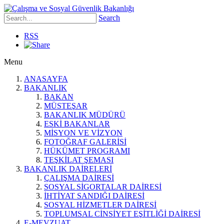
Search
RSS
Menu
ANASAYFA
BAKANLIK
BAKAN
MÜSTEŞAR
BAKANLIK MÜDÜRÜ
ESKİ BAKANLAR
MİSYON VE VİZYON
FOTOĞRAF GALERİSİ
HÜKÜMET PROGRAMI
TEŞKİLAT ŞEMASI
BAKANLIK DAİRELERİ
ÇALIŞMA DAİRESİ
SOSYAL SİGORTALAR DAİRESİ
İHTİYAT SANDIĞI DAİRESİ
SOSYAL HİZMETLER DAİRESİ
TOPLUMSAL CİNSİYET EŞİTLİĞİ DAİRESİ
E-MEVZUAT