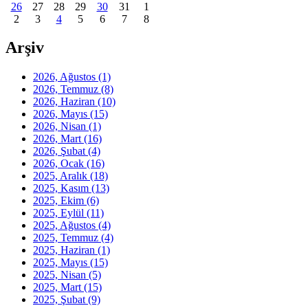
26
27
28
29
30
31
1
2
3
4
5
6
7
8
Arşiv
2026, Ağustos
(1)
2026, Temmuz
(8)
2026, Haziran
(10)
2026, Mayıs
(15)
2026, Nisan
(1)
2026, Mart
(16)
2026, Şubat
(4)
2026, Ocak
(16)
2025, Aralık
(18)
2025, Kasım
(13)
2025, Ekim
(6)
2025, Eylül
(11)
2025, Ağustos
(4)
2025, Temmuz
(4)
2025, Haziran
(1)
2025, Mayıs
(15)
2025, Nisan
(5)
2025, Mart
(15)
2025, Şubat
(9)