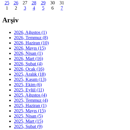
25
26
27
28
29
30
31
1
2
3
4
5
6
7
Arşiv
2026, Ağustos
(1)
2026, Temmuz
(8)
2026, Haziran
(10)
2026, Mayıs
(15)
2026, Nisan
(1)
2026, Mart
(16)
2026, Şubat
(4)
2026, Ocak
(16)
2025, Aralık
(18)
2025, Kasım
(13)
2025, Ekim
(6)
2025, Eylül
(11)
2025, Ağustos
(4)
2025, Temmuz
(4)
2025, Haziran
(1)
2025, Mayıs
(15)
2025, Nisan
(5)
2025, Mart
(15)
2025, Şubat
(9)