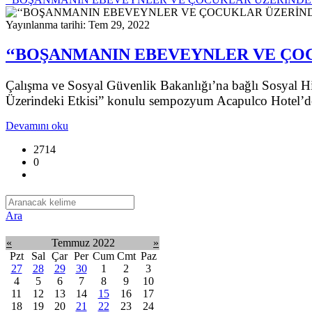
Yayınlanma tarihi: Tem 29, 2022
‘‘BOŞANMANIN EBEVEYNLER VE ÇO
Çalışma ve Sosyal Güvenlik Bakanlığı’na bağlı Sosyal H
Üzerindeki Etkisi” konulu sempozyum Acapulco Hotel’de
Devamını oku
2714
0
Ara
«
Temmuz 2022
»
Pzt
Sal
Çar
Per
Cum
Cmt
Paz
27
28
29
30
1
2
3
4
5
6
7
8
9
10
11
12
13
14
15
16
17
18
19
20
21
22
23
24