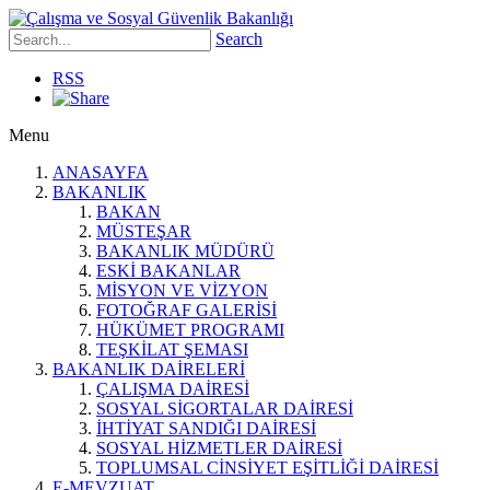
Search
RSS
Menu
ANASAYFA
BAKANLIK
BAKAN
MÜSTEŞAR
BAKANLIK MÜDÜRÜ
ESKİ BAKANLAR
MİSYON VE VİZYON
FOTOĞRAF GALERİSİ
HÜKÜMET PROGRAMI
TEŞKİLAT ŞEMASI
BAKANLIK DAİRELERİ
ÇALIŞMA DAİRESİ
SOSYAL SİGORTALAR DAİRESİ
İHTİYAT SANDIĞI DAİRESİ
SOSYAL HİZMETLER DAİRESİ
TOPLUMSAL CİNSİYET EŞİTLİĞİ DAİRESİ
E-MEVZUAT