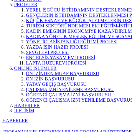
PROJELER
YEREL İŞGÜCÜ İSTİHDAMININ DESTEKLENMES
GENÇLERİN İSTİHDAMININ DESTEKLENMESİ P
KÜÇÜK ESNAF VE KÜÇÜK İŞLETMELERİN DES
TURİZM SEKTÖRÜNDE MESLEKİ EĞİTİM-İSTİH
KADIN EMEĞİNİN EKONOMİYE KAZANDIRILMA
KADINA YÖNELİK MESLEK EĞİTİMİ VE SOSYAL
YÖNETİCİ ASİSTANLIĞI EĞİTİMİ PROJESİ
YAZDA İŞİN HAZIR PROJESİ
SEVGİ EVİ PROJESİ
ENGELSİZ YAŞAM EVİ PROJESİ
LAPTA HUZUREVİ PROJESİ
ONLİNE İŞLEMLER
ÖN İZİNDEN MUAF BAŞVURUSU
ÖN İZİN BAŞVURUSU
YATAY GEÇİŞ BAŞVURUSU
ÇALIŞMA İZNİ YENİLEME BAŞVURUSU
ÖĞRENCİ ÇALIŞMA İZNİ BAŞVURUSU
ÖĞRENCİ ÇALIŞMA İZNİ YENİLEME BAŞVURU
HABERLER
İLETİŞİM
HABERLER
‘‘BOŞANMANIN EBEVEYNLER VE ÇOCUKLAR ÜZERİNDEK