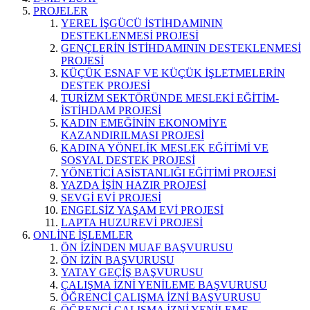
PROJELER
YEREL İŞGÜCÜ İSTİHDAMININ
DESTEKLENMESİ PROJESİ
GENÇLERİN İSTİHDAMININ DESTEKLENMESİ
PROJESİ
KÜÇÜK ESNAF VE KÜÇÜK İŞLETMELERİN
DESTEK PROJESİ
TURİZM SEKTÖRÜNDE MESLEKİ EĞİTİM-
İSTİHDAM PROJESİ
KADIN EMEĞİNİN EKONOMİYE
KAZANDIRILMASI PROJESİ
KADINA YÖNELİK MESLEK EĞİTİMİ VE
SOSYAL DESTEK PROJESİ
YÖNETİCİ ASİSTANLIĞI EĞİTİMİ PROJESİ
YAZDA İŞİN HAZIR PROJESİ
SEVGİ EVİ PROJESİ
ENGELSİZ YAŞAM EVİ PROJESİ
LAPTA HUZUREVİ PROJESİ
ONLİNE İŞLEMLER
ÖN İZİNDEN MUAF BAŞVURUSU
ÖN İZİN BAŞVURUSU
YATAY GEÇİŞ BAŞVURUSU
ÇALIŞMA İZNİ YENİLEME BAŞVURUSU
ÖĞRENCİ ÇALIŞMA İZNİ BAŞVURUSU
ÖĞRENCİ ÇALIŞMA İZNİ YENİLEME