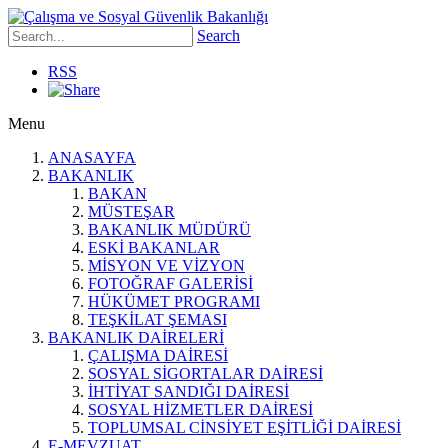
Search
RSS
Menu
ANASAYFA
BAKANLIK
BAKAN
MÜSTEŞAR
BAKANLIK MÜDÜRÜ
ESKİ BAKANLAR
MİSYON VE VİZYON
FOTOĞRAF GALERİSİ
HÜKÜMET PROGRAMI
TEŞKİLAT ŞEMASI
BAKANLIK DAİRELERİ
ÇALIŞMA DAİRESİ
SOSYAL SİGORTALAR DAİRESİ
İHTİYAT SANDIĞI DAİRESİ
SOSYAL HİZMETLER DAİRESİ
TOPLUMSAL CİNSİYET EŞİTLİĞİ DAİRESİ
E-MEVZUAT