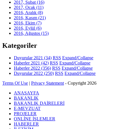
2017, Şubat
(16)
2017, Ocak
(11)
2016, Aralık
(8)
2016, Kasım
(21)
2016, Ekim
(7)
2016, Eylül
(6)
2016, Ağustos
(15)
Kategoriler
Duyurular 2021
(34)
RSS
Expand/Collapse
Haberler 2021
(42)
RSS
Expand/Collapse
Haberler 2022
(356)
RSS
Expand/Collapse
Duyurular 2022
(250)
RSS
Expand/Collapse
Terms Of Use
|
Privacy Statement
-
Copyright 2026
ANASAYFA
BAKANLIK
BAKANLIK DAİRELERİ
E-MEVZUAT
PROJELER
ONLİNE İŞLEMLER
HABERLER