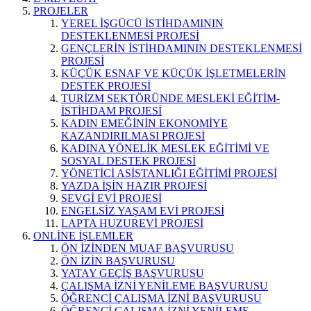
PROJELER
YEREL İŞGÜCÜ İSTİHDAMININ
DESTEKLENMESİ PROJESİ
GENÇLERİN İSTİHDAMININ DESTEKLENMESİ
PROJESİ
KÜÇÜK ESNAF VE KÜÇÜK İŞLETMELERİN
DESTEK PROJESİ
TURİZM SEKTÖRÜNDE MESLEKİ EĞİTİM-
İSTİHDAM PROJESİ
KADIN EMEĞİNİN EKONOMİYE
KAZANDIRILMASI PROJESİ
KADINA YÖNELİK MESLEK EĞİTİMİ VE
SOSYAL DESTEK PROJESİ
YÖNETİCİ ASİSTANLIĞI EĞİTİMİ PROJESİ
YAZDA İŞİN HAZIR PROJESİ
SEVGİ EVİ PROJESİ
ENGELSİZ YAŞAM EVİ PROJESİ
LAPTA HUZUREVİ PROJESİ
ONLİNE İŞLEMLER
ÖN İZİNDEN MUAF BAŞVURUSU
ÖN İZİN BAŞVURUSU
YATAY GEÇİŞ BAŞVURUSU
ÇALIŞMA İZNİ YENİLEME BAŞVURUSU
ÖĞRENCİ ÇALIŞMA İZNİ BAŞVURUSU
ÖĞRENCİ ÇALIŞMA İZNİ YENİLEME