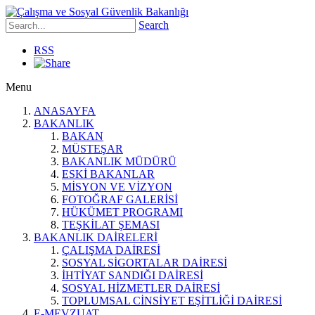
Search
RSS
Menu
ANASAYFA
BAKANLIK
BAKAN
MÜSTEŞAR
BAKANLIK MÜDÜRÜ
ESKİ BAKANLAR
MİSYON VE VİZYON
FOTOĞRAF GALERİSİ
HÜKÜMET PROGRAMI
TEŞKİLAT ŞEMASI
BAKANLIK DAİRELERİ
ÇALIŞMA DAİRESİ
SOSYAL SİGORTALAR DAİRESİ
İHTİYAT SANDIĞI DAİRESİ
SOSYAL HİZMETLER DAİRESİ
TOPLUMSAL CİNSİYET EŞİTLİĞİ DAİRESİ
E-MEVZUAT