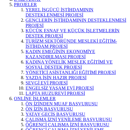
PROJELER
YEREL İŞGÜCÜ İSTİHDAMININ
DESTEKLENMESİ PROJESİ
GENÇLERİN İSTİHDAMININ DESTEKLENMESİ
PROJESİ
KÜÇÜK ESNAF VE KÜÇÜK İŞLETMELERİN
DESTEK PROJESİ
TURİZM SEKTÖRÜNDE MESLEKİ EĞİTİM-
İSTİHDAM PROJESİ
KADIN EMEĞİNİN EKONOMİYE
KAZANDIRILMASI PROJESİ
KADINA YÖNELİK MESLEK EĞİTİMİ VE
SOSYAL DESTEK PROJESİ
YÖNETİCİ ASİSTANLIĞI EĞİTİMİ PROJESİ
YAZDA İŞİN HAZIR PROJESİ
SEVGİ EVİ PROJESİ
ENGELSİZ YAŞAM EVİ PROJESİ
LAPTA HUZUREVİ PROJESİ
ONLİNE İŞLEMLER
ÖN İZİNDEN MUAF BAŞVURUSU
ÖN İZİN BAŞVURUSU
YATAY GEÇİŞ BAŞVURUSU
ÇALIŞMA İZNİ YENİLEME BAŞVURUSU
ÖĞRENCİ ÇALIŞMA İZNİ BAŞVURUSU
ÖĞRENCİ ÇALIŞMA İZNİ YENİLEME