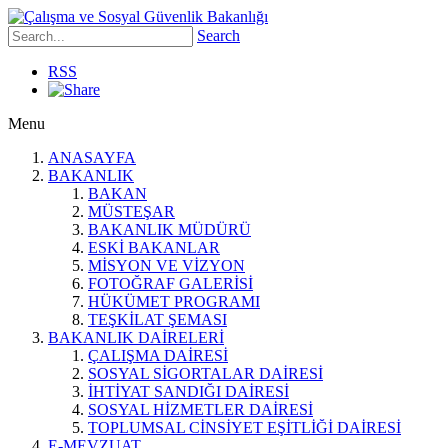
Search
RSS
Menu
ANASAYFA
BAKANLIK
BAKAN
MÜSTEŞAR
BAKANLIK MÜDÜRÜ
ESKİ BAKANLAR
MİSYON VE VİZYON
FOTOĞRAF GALERİSİ
HÜKÜMET PROGRAMI
TEŞKİLAT ŞEMASI
BAKANLIK DAİRELERİ
ÇALIŞMA DAİRESİ
SOSYAL SİGORTALAR DAİRESİ
İHTİYAT SANDIĞI DAİRESİ
SOSYAL HİZMETLER DAİRESİ
TOPLUMSAL CİNSİYET EŞİTLİĞİ DAİRESİ
E-MEVZUAT