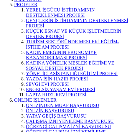
PROJELER
YEREL İŞGÜCÜ İSTİHDAMININ
DESTEKLENMESİ PROJESİ
GENÇLERİN İSTİHDAMININ DESTEKLENMESİ
PROJESİ
KÜÇÜK ESNAF VE KÜÇÜK İŞLETMELERİN
DESTEK PROJESİ
TURİZM SEKTÖRÜNDE MESLEKİ EĞİTİM-
İSTİHDAM PROJESİ
KADIN EMEĞİNİN EKONOMİYE
KAZANDIRILMASI PROJESİ
KADINA YÖNELİK MESLEK EĞİTİMİ VE
SOSYAL DESTEK PROJESİ
YÖNETİCİ ASİSTANLIĞI EĞİTİMİ PROJESİ
YAZDA İŞİN HAZIR PROJESİ
SEVGİ EVİ PROJESİ
ENGELSİZ YAŞAM EVİ PROJESİ
LAPTA HUZUREVİ PROJESİ
ONLİNE İŞLEMLER
ÖN İZİNDEN MUAF BAŞVURUSU
ÖN İZİN BAŞVURUSU
YATAY GEÇİŞ BAŞVURUSU
ÇALIŞMA İZNİ YENİLEME BAŞVURUSU
ÖĞRENCİ ÇALIŞMA İZNİ BAŞVURUSU
ÖĞRENCİ ÇALIŞMA İZNİ YENİLEME