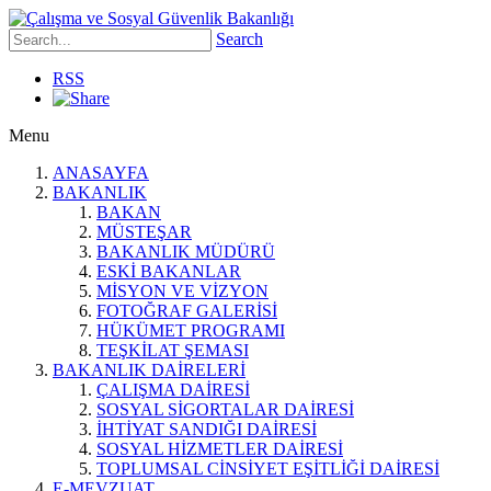
Search
RSS
Menu
ANASAYFA
BAKANLIK
BAKAN
MÜSTEŞAR
BAKANLIK MÜDÜRÜ
ESKİ BAKANLAR
MİSYON VE VİZYON
FOTOĞRAF GALERİSİ
HÜKÜMET PROGRAMI
TEŞKİLAT ŞEMASI
BAKANLIK DAİRELERİ
ÇALIŞMA DAİRESİ
SOSYAL SİGORTALAR DAİRESİ
İHTİYAT SANDIĞI DAİRESİ
SOSYAL HİZMETLER DAİRESİ
TOPLUMSAL CİNSİYET EŞİTLİĞİ DAİRESİ
E-MEVZUAT