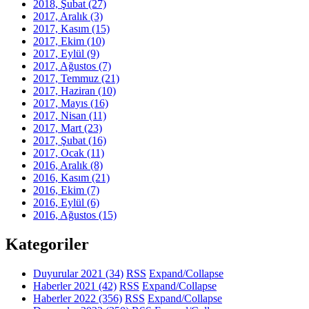
2018, Şubat
(27)
2017, Aralık
(3)
2017, Kasım
(15)
2017, Ekim
(10)
2017, Eylül
(9)
2017, Ağustos
(7)
2017, Temmuz
(21)
2017, Haziran
(10)
2017, Mayıs
(16)
2017, Nisan
(11)
2017, Mart
(23)
2017, Şubat
(16)
2017, Ocak
(11)
2016, Aralık
(8)
2016, Kasım
(21)
2016, Ekim
(7)
2016, Eylül
(6)
2016, Ağustos
(15)
Kategoriler
Duyurular 2021
(34)
RSS
Expand/Collapse
Haberler 2021
(42)
RSS
Expand/Collapse
Haberler 2022
(356)
RSS
Expand/Collapse