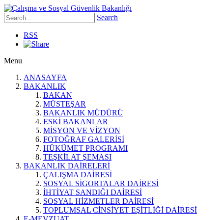
Search
RSS
Menu
ANASAYFA
BAKANLIK
BAKAN
MÜSTEŞAR
BAKANLIK MÜDÜRÜ
ESKİ BAKANLAR
MİSYON VE VİZYON
FOTOĞRAF GALERİSİ
HÜKÜMET PROGRAMI
TEŞKİLAT ŞEMASI
BAKANLIK DAİRELERİ
ÇALIŞMA DAİRESİ
SOSYAL SİGORTALAR DAİRESİ
İHTİYAT SANDIĞI DAİRESİ
SOSYAL HİZMETLER DAİRESİ
TOPLUMSAL CİNSİYET EŞİTLİĞİ DAİRESİ
E-MEVZUAT