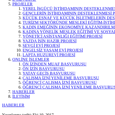
PROJELER
YEREL İŞGÜCÜ İSTİHDAMININ DESTEKLENMES
GENÇLERİN İSTİHDAMININ DESTEKLENMESİ P
KÜÇÜK ESNAF VE KÜÇÜK İŞLETMELERİN DES
TURİZM SEKTÖRÜNDE MESLEKİ EĞİTİM-İSTİH
KADIN EMEĞİNİN EKONOMİYE KAZANDIRILMA
KADINA YÖNELİK MESLEK EĞİTİMİ VE SOSYAL
YÖNETİCİ ASİSTANLIĞI EĞİTİMİ PROJESİ
YAZDA İŞİN HAZIR PROJESİ
SEVGİ EVİ PROJESİ
ENGELSİZ YAŞAM EVİ PROJESİ
LAPTA HUZUREVİ PROJESİ
ONLİNE İŞLEMLER
ÖN İZİNDEN MUAF BAŞVURUSU
ÖN İZİN BAŞVURUSU
YATAY GEÇİŞ BAŞVURUSU
ÇALIŞMA İZNİ YENİLEME BAŞVURUSU
ÖĞRENCİ ÇALIŞMA İZNİ BAŞVURUSU
ÖĞRENCİ ÇALIŞMA İZNİ YENİLEME BAŞVURU
HABERLER
İLETİŞİM
HABERLER
Yayınlanma tarihi: Eki 19, 2017