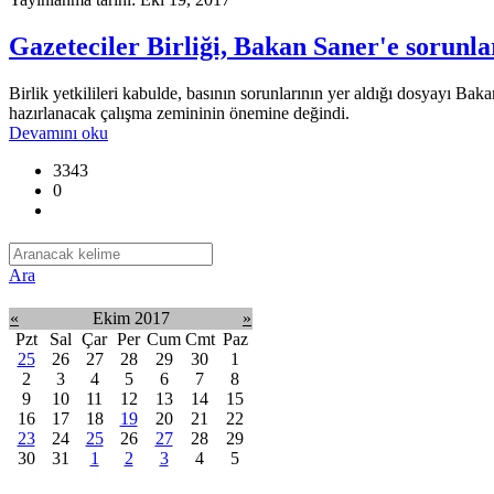
Gazeteciler Birliği, Bakan Saner'e sorunları
Birlik yetkilileri kabulde, basının sorunlarının yer aldığı dosyayı Ba
hazırlanacak çalışma zemininin önemine değindi.
Devamını oku
3343
0
Ara
«
Ekim 2017
»
Pzt
Sal
Çar
Per
Cum
Cmt
Paz
25
26
27
28
29
30
1
2
3
4
5
6
7
8
9
10
11
12
13
14
15
16
17
18
19
20
21
22
23
24
25
26
27
28
29
30
31
1
2
3
4
5