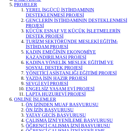
PROJELER
YEREL İŞGÜCÜ İSTİHDAMININ
DESTEKLENMESİ PROJESİ
GENÇLERİN İSTİHDAMININ DESTEKLENMESİ
PROJESİ
KÜÇÜK ESNAF VE KÜÇÜK İŞLETMELERİN
DESTEK PROJESİ
TURİZM SEKTÖRÜNDE MESLEKİ EĞİTİM-
İSTİHDAM PROJESİ
KADIN EMEĞİNİN EKONOMİYE
KAZANDIRILMASI PROJESİ
KADINA YÖNELİK MESLEK EĞİTİMİ VE
SOSYAL DESTEK PROJESİ
YÖNETİCİ ASİSTANLIĞI EĞİTİMİ PROJESİ
YAZDA İŞİN HAZIR PROJESİ
SEVGİ EVİ PROJESİ
ENGELSİZ YAŞAM EVİ PROJESİ
LAPTA HUZUREVİ PROJESİ
ONLİNE İŞLEMLER
ÖN İZİNDEN MUAF BAŞVURUSU
ÖN İZİN BAŞVURUSU
YATAY GEÇİŞ BAŞVURUSU
ÇALIŞMA İZNİ YENİLEME BAŞVURUSU
ÖĞRENCİ ÇALIŞMA İZNİ BAŞVURUSU
ÖĞRENCİ ÇALIŞMA İZNİ YENİLEME