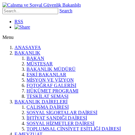
Search
RSS
Menu
ANASAYFA
BAKANLIK
BAKAN
MÜSTEŞAR
BAKANLIK MÜDÜRÜ
ESKİ BAKANLAR
MİSYON VE VİZYON
FOTOĞRAF GALERİSİ
HÜKÜMET PROGRAMI
TEŞKİLAT ŞEMASI
BAKANLIK DAİRELERİ
ÇALIŞMA DAİRESİ
SOSYAL SİGORTALAR DAİRESİ
İHTİYAT SANDIĞI DAİRESİ
SOSYAL HİZMETLER DAİRESİ
TOPLUMSAL CİNSİYET EŞİTLİĞİ DAİRESİ
E-MEVZUAT