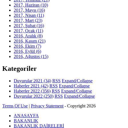
2017, Haziran
(10)
2017, Mayıs
(16)
2017, Nisan
(11)
2017, Mart
(23)
2017, Şubat
(16)
2017, Ocak
(11)
2016, Aralık
(8)
2016, Kasım
(21)
2016, Ekim
(7)
2016, Eylül
(6)
2016, Ağustos
(15)
Kategoriler
Duyurular 2021
(34)
RSS
Expand/Collapse
Haberler 2021
(42)
RSS
Expand/Collapse
Haberler 2022
(356)
RSS
Expand/Collapse
Duyurular 2022
(250)
RSS
Expand/Collapse
Terms Of Use
|
Privacy Statement
-
Copyright 2026
ANASAYFA
BAKANLIK
BAKANLIK DAİRELERİ