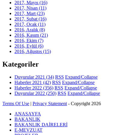
2017, Mayıs
(16)
2017, Nisan
(11)
2017, Mart
(23)
2017, Şubat
(16)
2017, Ocak
(11)
2016, Aralık
(8)
2016, Kasım
(21)
2016, Ekim
(7)
2016, Eylül
(6)
2016, Ağustos
(15)
Kategoriler
Duyurular 2021
(34)
RSS
Expand/Collapse
Haberler 2021
(42)
RSS
Expand/Collapse
Haberler 2022
(356)
RSS
Expand/Collapse
Duyurular 2022
(250)
RSS
Expand/Collapse
Terms Of Use
|
Privacy Statement
-
Copyright 2026
ANASAYFA
BAKANLIK
BAKANLIK DAİRELERİ
E-MEVZUAT