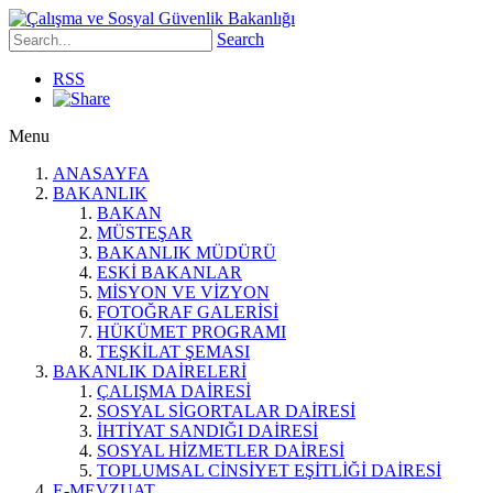
Search
RSS
Menu
ANASAYFA
BAKANLIK
BAKAN
MÜSTEŞAR
BAKANLIK MÜDÜRÜ
ESKİ BAKANLAR
MİSYON VE VİZYON
FOTOĞRAF GALERİSİ
HÜKÜMET PROGRAMI
TEŞKİLAT ŞEMASI
BAKANLIK DAİRELERİ
ÇALIŞMA DAİRESİ
SOSYAL SİGORTALAR DAİRESİ
İHTİYAT SANDIĞI DAİRESİ
SOSYAL HİZMETLER DAİRESİ
TOPLUMSAL CİNSİYET EŞİTLİĞİ DAİRESİ
E-MEVZUAT