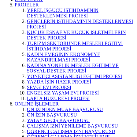
PROJELER
YEREL İŞGÜCÜ İSTİHDAMININ
DESTEKLENMESİ PROJESİ
GENÇLERİN İSTİHDAMININ DESTEKLENMESİ
PROJESİ
KÜÇÜK ESNAF VE KÜÇÜK İŞLETMELERİN
DESTEK PROJESİ
TURİZM SEKTÖRÜNDE MESLEKİ EĞİTİM-
İSTİHDAM PROJESİ
KADIN EMEĞİNİN EKONOMİYE
KAZANDIRILMASI PROJESİ
KADINA YÖNELİK MESLEK EĞİTİMİ VE
SOSYAL DESTEK PROJESİ
YÖNETİCİ ASİSTANLIĞI EĞİTİMİ PROJESİ
YAZDA İŞİN HAZIR PROJESİ
SEVGİ EVİ PROJESİ
ENGELSİZ YAŞAM EVİ PROJESİ
LAPTA HUZUREVİ PROJESİ
ONLİNE İŞLEMLER
ÖN İZİNDEN MUAF BAŞVURUSU
ÖN İZİN BAŞVURUSU
YATAY GEÇİŞ BAŞVURUSU
ÇALIŞMA İZNİ YENİLEME BAŞVURUSU
ÖĞRENCİ ÇALIŞMA İZNİ BAŞVURUSU
ÖĞRENCİ ÇALIŞMA İZNİ YENİLEME