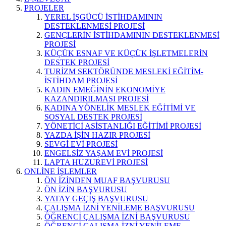
PROJELER
YEREL İŞGÜCÜ İSTİHDAMININ
DESTEKLENMESİ PROJESİ
GENÇLERİN İSTİHDAMININ DESTEKLENMESİ
PROJESİ
KÜÇÜK ESNAF VE KÜÇÜK İŞLETMELERİN
DESTEK PROJESİ
TURİZM SEKTÖRÜNDE MESLEKİ EĞİTİM-
İSTİHDAM PROJESİ
KADIN EMEĞİNİN EKONOMİYE
KAZANDIRILMASI PROJESİ
KADINA YÖNELİK MESLEK EĞİTİMİ VE
SOSYAL DESTEK PROJESİ
YÖNETİCİ ASİSTANLIĞI EĞİTİMİ PROJESİ
YAZDA İŞİN HAZIR PROJESİ
SEVGİ EVİ PROJESİ
ENGELSİZ YAŞAM EVİ PROJESİ
LAPTA HUZUREVİ PROJESİ
ONLİNE İŞLEMLER
ÖN İZİNDEN MUAF BAŞVURUSU
ÖN İZİN BAŞVURUSU
YATAY GEÇİŞ BAŞVURUSU
ÇALIŞMA İZNİ YENİLEME BAŞVURUSU
ÖĞRENCİ ÇALIŞMA İZNİ BAŞVURUSU
ÖĞRENCİ ÇALIŞMA İZNİ YENİLEME