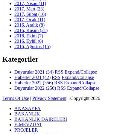
2017, Nisan
(11)
2017, Mart
(23)
2017, Şubat
(16)
2017, Ocak
(11)
2016, Aralık
(8)
2016, Kasım
(21)
2016, Ekim
(7)
2016, Eylül
(6)
2016, Ağustos
(15)
Kategoriler
Duyurular 2021
(34)
RSS
Expand/Collapse
Haberler 2021
(42)
RSS
Expand/Collapse
Haberler 2022
(356)
RSS
Expand/Collapse
Duyurular 2022
(250)
RSS
Expand/Collapse
Terms Of Use
|
Privacy Statement
-
Copyright 2026
ANASAYFA
BAKANLIK
BAKANLIK DAİRELERİ
E-MEVZUAT
PROJELER