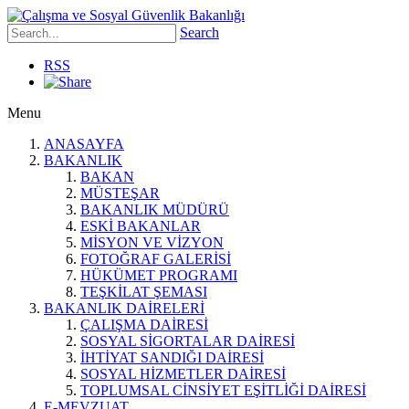
Search
RSS
Menu
ANASAYFA
BAKANLIK
BAKAN
MÜSTEŞAR
BAKANLIK MÜDÜRÜ
ESKİ BAKANLAR
MİSYON VE VİZYON
FOTOĞRAF GALERİSİ
HÜKÜMET PROGRAMI
TEŞKİLAT ŞEMASI
BAKANLIK DAİRELERİ
ÇALIŞMA DAİRESİ
SOSYAL SİGORTALAR DAİRESİ
İHTİYAT SANDIĞI DAİRESİ
SOSYAL HİZMETLER DAİRESİ
TOPLUMSAL CİNSİYET EŞİTLİĞİ DAİRESİ
E-MEVZUAT