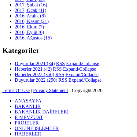
2017, Şubat
(16)
2017, Ocak
(11)
2016, Aralık
(8)
2016, Kasım
(21)
2016, Ekim
(7)
2016, Eylül
(6)
2016, Ağustos
(15)
Kategoriler
Duyurular 2021
(34)
RSS
Expand/Collapse
Haberler 2021
(42)
RSS
Expand/Collapse
Haberler 2022
(356)
RSS
Expand/Collapse
Duyurular 2022
(250)
RSS
Expand/Collapse
Terms Of Use
|
Privacy Statement
-
Copyright 2026
ANASAYFA
BAKANLIK
BAKANLIK DAİRELERİ
E-MEVZUAT
PROJELER
ONLİNE İŞLEMLER
HABERLER