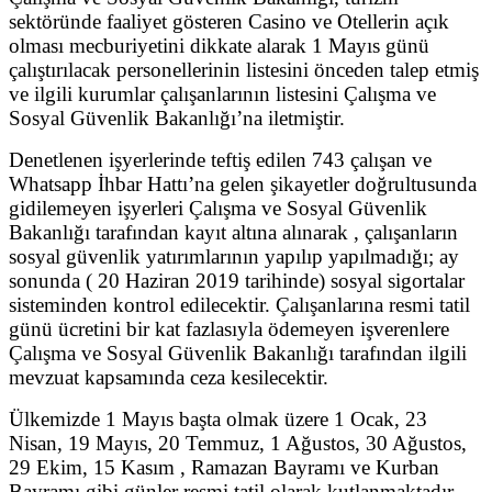
sektöründe faaliyet gösteren Casino ve Otellerin açık
olması mecburiyetini dikkate alarak 1 Mayıs günü
çalıştırılacak personellerinin listesini önceden talep etmiş
ve ilgili kurumlar çalışanlarının listesini Çalışma ve
Sosyal Güvenlik Bakanlığı’na iletmiştir.
Denetlenen işyerlerinde teftiş edilen 743 çalışan ve
Whatsapp İhbar Hattı’na gelen şikayetler doğrultusunda
gidilemeyen işyerleri Çalışma ve Sosyal Güvenlik
Bakanlığı tarafından kayıt altına alınarak , çalışanların
sosyal güvenlik yatırımlarının yapılıp yapılmadığı; ay
sonunda ( 20 Haziran 2019 tarihinde) sosyal sigortalar
sisteminden kontrol edilecektir. Çalışanlarına resmi tatil
günü ücretini bir kat fazlasıyla ödemeyen işverenlere
Çalışma ve Sosyal Güvenlik Bakanlığı tarafından ilgili
mevzuat kapsamında ceza kesilecektir.
Ülkemizde 1 Mayıs başta olmak üzere 1 Ocak, 23
Nisan, 19 Mayıs, 20 Temmuz, 1 Ağustos, 30 Ağustos,
29 Ekim, 15 Kasım , Ramazan Bayramı ve Kurban
Bayramı gibi günler resmi tatil olarak kutlanmaktadır.