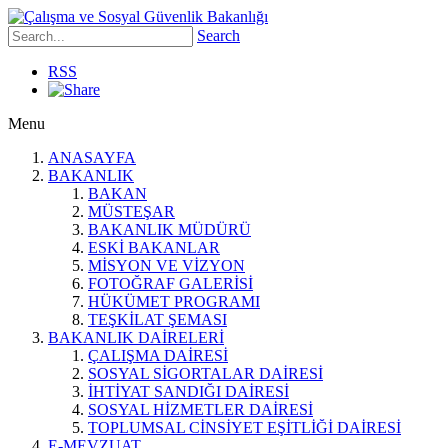
Search
RSS
Menu
ANASAYFA
BAKANLIK
BAKAN
MÜSTEŞAR
BAKANLIK MÜDÜRÜ
ESKİ BAKANLAR
MİSYON VE VİZYON
FOTOĞRAF GALERİSİ
HÜKÜMET PROGRAMI
TEŞKİLAT ŞEMASI
BAKANLIK DAİRELERİ
ÇALIŞMA DAİRESİ
SOSYAL SİGORTALAR DAİRESİ
İHTİYAT SANDIĞI DAİRESİ
SOSYAL HİZMETLER DAİRESİ
TOPLUMSAL CİNSİYET EŞİTLİĞİ DAİRESİ
E-MEVZUAT