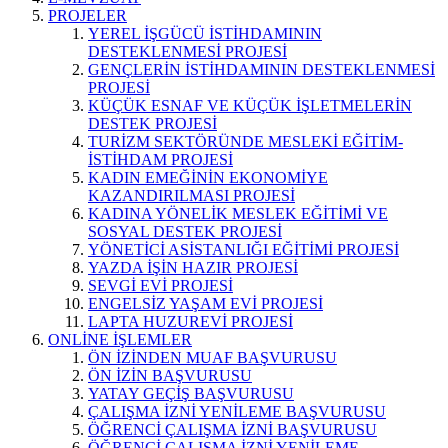
PROJELER
YEREL İŞGÜCÜ İSTİHDAMININ
DESTEKLENMESİ PROJESİ
GENÇLERİN İSTİHDAMININ DESTEKLENMESİ
PROJESİ
KÜÇÜK ESNAF VE KÜÇÜK İŞLETMELERİN
DESTEK PROJESİ
TURİZM SEKTÖRÜNDE MESLEKİ EĞİTİM-
İSTİHDAM PROJESİ
KADIN EMEĞİNİN EKONOMİYE
KAZANDIRILMASI PROJESİ
KADINA YÖNELİK MESLEK EĞİTİMİ VE
SOSYAL DESTEK PROJESİ
YÖNETİCİ ASİSTANLIĞI EĞİTİMİ PROJESİ
YAZDA İŞİN HAZIR PROJESİ
SEVGİ EVİ PROJESİ
ENGELSİZ YAŞAM EVİ PROJESİ
LAPTA HUZUREVİ PROJESİ
ONLİNE İŞLEMLER
ÖN İZİNDEN MUAF BAŞVURUSU
ÖN İZİN BAŞVURUSU
YATAY GEÇİŞ BAŞVURUSU
ÇALIŞMA İZNİ YENİLEME BAŞVURUSU
ÖĞRENCİ ÇALIŞMA İZNİ BAŞVURUSU
ÖĞRENCİ ÇALIŞMA İZNİ YENİLEME