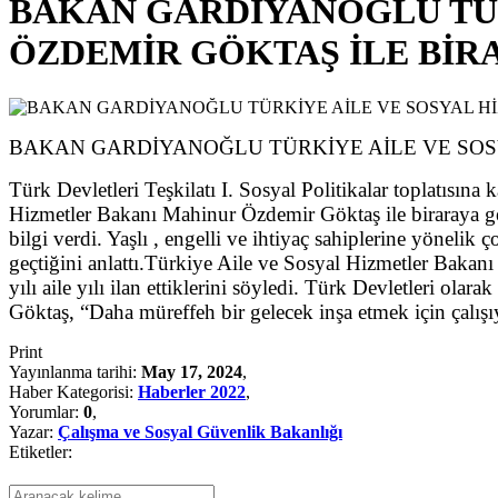
BAKAN GARDİYANOĞLU TÜR
ÖZDEMİR GÖKTAŞ İLE BİR
BAKAN GARDİYANOĞLU TÜRKİYE AİLE VE SOS
Türk Devletleri Teşkilatı I. Sosyal Politikalar toplatıs
Hizmetler Bakanı Mahinur Özdemir Göktaş ile biraraya geld
bilgi verdi. Yaşlı , engelli ve ihtiyaç sahiplerine yönelik
geçtiğini anlattı.Türkiye Aile ve Sosyal Hizmetler Baka
yılı aile yılı ilan ettiklerini söyledi. Türk Devletleri olarak
Göktaş, “Daha müreffeh bir gelecek inşa etmek için çalışıy
Print
Yayınlanma tarihi:
May 17, 2024
,
Haber Kategorisi:
Haberler 2022
,
Yorumlar:
0
,
Yazar:
Çalışma ve Sosyal Güvenlik Bakanlığı
Etiketler: