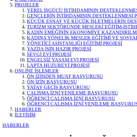
PROJELER
YEREL İŞGÜCÜ İSTİHDAMININ DESTEKLENMES
GENÇLERİN İSTİHDAMININ DESTEKLENMESİ P
KÜÇÜK ESNAF VE KÜÇÜK İŞLETMELERİN DES
TURİZM SEKTÖRÜNDE MESLEKİ EĞİTİM-İSTİH
KADIN EMEĞİNİN EKONOMİYE KAZANDIRILMA
KADINA YÖNELİK MESLEK EĞİTİMİ VE SOSYAL
YÖNETİCİ ASİSTANLIĞI EĞİTİMİ PROJESİ
YAZDA İŞİN HAZIR PROJESİ
SEVGİ EVİ PROJESİ
ENGELSİZ YAŞAM EVİ PROJESİ
LAPTA HUZUREVİ PROJESİ
ONLİNE İŞLEMLER
ÖN İZİNDEN MUAF BAŞVURUSU
ÖN İZİN BAŞVURUSU
YATAY GEÇİŞ BAŞVURUSU
ÇALIŞMA İZNİ YENİLEME BAŞVURUSU
ÖĞRENCİ ÇALIŞMA İZNİ BAŞVURUSU
ÖĞRENCİ ÇALIŞMA İZNİ YENİLEME BAŞVURU
HABERLER
İLETİŞİM
HABERLER