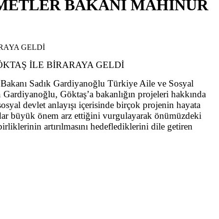
ZMETLER BAKANI MAHİNUR
KTAŞ İLE BİRARAYA GELDİ
lik Bakanı Sadık Gardiyanoğlu Türkiye Aile ve Sosyal
an Gardiyanoğlu, Göktaş’a bakanlığın projeleri hakkında
sosyal devlet anlayışı içerisinde birçok projenin hayata
adar büyük önem arz ettiğini vurgulayarak önümüzdeki
birliklerinin artırılmasını hedeflediklerini dile getiren