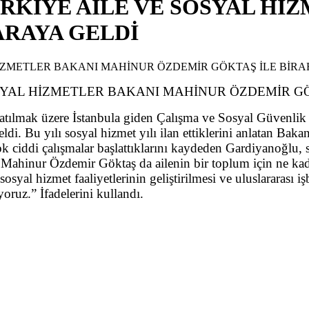
KİYE AİLE VE SOSYAL Hİ
ARAYA GELDİ
YAL HİZMETLER BAKANI MAHİNUR ÖZDEMİR GÖ
ına katılmak üzere İstanbula giden Çalışma ve Sosyal Güven
i. Bu yılı sosyal hizmet yılı ilan ettiklerini anlatan Bak
 çok ciddi çalışmalar başlattıklarını kaydeden Gardiyanoğlu, 
nı Mahinur Özdemir Göktaş da ailenin bir toplum için ne k
 sosyal hizmet faaliyetlerinin geliştirilmesi ve uluslararası iş
oruz.” İfadelerini kullandı.