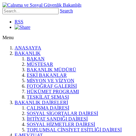
Search
RSS
Menu
ANASAYFA
BAKANLIK
BAKAN
MÜSTEŞAR
BAKANLIK MÜDÜRÜ
ESKİ BAKANLAR
MİSYON VE VİZYON
FOTOĞRAF GALERİSİ
HÜKÜMET PROGRAMI
TEŞKİLAT ŞEMASI
BAKANLIK DAİRELERİ
ÇALIŞMA DAİRESİ
SOSYAL SİGORTALAR DAİRESİ
İHTİYAT SANDIĞI DAİRESİ
SOSYAL HİZMETLER DAİRESİ
TOPLUMSAL CİNSİYET EŞİTLİĞİ DAİRESİ
E-MEVZUAT