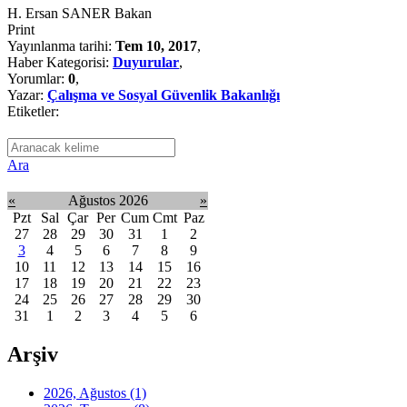
H. Ersan SANER Bakan
Print
Yayınlanma tarihi:
Tem 10, 2017
,
Haber Kategorisi:
Duyurular
,
Yorumlar:
0
,
Yazar:
Çalışma ve Sosyal Güvenlik Bakanlığı
Etiketler:
Ara
«
Ağustos 2026
»
Pzt
Sal
Çar
Per
Cum
Cmt
Paz
27
28
29
30
31
1
2
3
4
5
6
7
8
9
10
11
12
13
14
15
16
17
18
19
20
21
22
23
24
25
26
27
28
29
30
31
1
2
3
4
5
6
Arşiv
2026, Ağustos
(1)