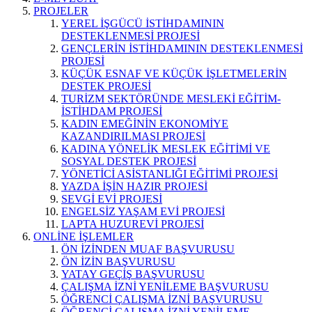
PROJELER
YEREL İŞGÜCÜ İSTİHDAMININ
DESTEKLENMESİ PROJESİ
GENÇLERİN İSTİHDAMININ DESTEKLENMESİ
PROJESİ
KÜÇÜK ESNAF VE KÜÇÜK İŞLETMELERİN
DESTEK PROJESİ
TURİZM SEKTÖRÜNDE MESLEKİ EĞİTİM-
İSTİHDAM PROJESİ
KADIN EMEĞİNİN EKONOMİYE
KAZANDIRILMASI PROJESİ
KADINA YÖNELİK MESLEK EĞİTİMİ VE
SOSYAL DESTEK PROJESİ
YÖNETİCİ ASİSTANLIĞI EĞİTİMİ PROJESİ
YAZDA İŞİN HAZIR PROJESİ
SEVGİ EVİ PROJESİ
ENGELSİZ YAŞAM EVİ PROJESİ
LAPTA HUZUREVİ PROJESİ
ONLİNE İŞLEMLER
ÖN İZİNDEN MUAF BAŞVURUSU
ÖN İZİN BAŞVURUSU
YATAY GEÇİŞ BAŞVURUSU
ÇALIŞMA İZNİ YENİLEME BAŞVURUSU
ÖĞRENCİ ÇALIŞMA İZNİ BAŞVURUSU
ÖĞRENCİ ÇALIŞMA İZNİ YENİLEME