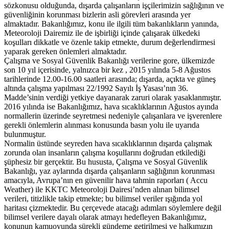
sözkonusu olduğunda, dışarda çalışanların işçilerimizin sağlığının ve
güvenliğinin korunması bizlerin asli görevleri arasında yer
almaktadır. Bakanlığımız, konu ile ilgili tüm bakanlıkların yanında,
Meteoroloji Dairemiz ile de işbirliği içinde çalışarak ülkedeki
koşulları dikkatle ve özenle takip etmekte, durum değerlendirmesi
yaparak gereken önlemleri almaktadır.
Çalışma ve Sosyal Güvenlik Bakanlığı verilerine gore, ülkemizde
son 10 yıl içerisinde, yalnızca bir kez , 2015 yılında 5-8 Ağustos
tarihlerinde 12.00-16.00 saatleri arasında; dışarda, açıkta ve güneş
altında çalışma yapılması 22/1992 Sayılı İş Yasası’nın 36.
Madde’sinin verdiği yetkiye dayanarak zaruri olarak yasaklanmıştır.
2016 yılında ise Bakanlığımız, hava sıcaklıklarının Ağustos ayında
normallerin üzerinde seyretmesi nedeniyle çalışanlara ve işverenlere
gerekli önlemlerin alınması konusunda basın yolu ile uyarıda
bulunmuştur.
Normalin üstünde seyreden hava sıcaklıklarının dışarda çalışmak
zorunda olan insanların çalışma koşullarını doğrudan etkilediği
şüphesiz bir gerçektir. Bu hususta, Çalışma ve Sosyal Güvenlik
Bakanlığı, yaz aylarında dışarda çalışanların sağlığının korunması
amacıyla, Avrupa’nın en güvenilir hava tahmin raporları ( Accu
Weather) ile KKTC Meteoroloji Dairesi’nden alınan bilimsel
verileri, titizlikle takip etmekte; bu bilimsel veriler ışığında yol
haritası çizmektedir. Bu çerçevede atacağı adımları söylemlere değil
bilimsel verilere dayalı olarak atmayı hedefleyen Bakanlığımız,
konunun kamuoyunda sürekli gündeme getirilmesi ve halkımızın