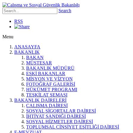
Search
RSS
Menu
ANASAYFA
BAKANLIK
BAKAN
MÜSTEŞAR
BAKANLIK MÜDÜRÜ
ESKİ BAKANLAR
MİSYON VE VİZYON
FOTOĞRAF GALERİSİ
HÜKÜMET PROGRAMI
TEŞKİLAT ŞEMASI
BAKANLIK DAİRELERİ
ÇALIŞMA DAİRESİ
SOSYAL SİGORTALAR DAİRESİ
İHTİYAT SANDIĞI DAİRESİ
SOSYAL HİZMETLER DAİRESİ
TOPLUMSAL CİNSİYET EŞİTLİĞİ DAİRESİ
E-MEVZUAT