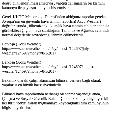
doğru bilgilendirilmesi amacıyla , yaptığı çalışmaların bir kısmını
kamuoyu ile paylaşma ihtiyacı hissetmiştir.
Gerek KKTC Meteoroloji Dairesi’nden aldığımız raporlar gerekse
Avrupa’nın en güvenilir hava tahmin raporları( Accu Weather)
doğrultrusunda , ülkemizdeki iki aylık hava tahmin tablolarından da
görülebileceği gibi; hava sıcaklığının Temmuz ve Ağustos aylarında
normal değerlerde seyredeceği tahmin edilmektedir.
Lefkoşa (Accu Weather)
http://www.accuweather.com/tr/cy/nicosia/124697/july-
weather/124697?monyr=8/1/2017
Lefkoşa (Accu Weather)
http://www.accuweather.com/tr/cy/nicosia/124697/august-
weather/124697?monyr=8/1/2017
Bakanlık olarak, çalışmalarımızın bilimsel verilere bağlı olarak
yapılması en büyük hassasiyetimizdir.
Bilimsel hava raporlarında herhangi bir sapma yaşandığı anda,
Çalışma ve Sosyal Güvenlik Bakanlığı olarak konuyla ilgili gerekli
her türlü tedbiri alarak uygulamaya koyacağımızı tüm kamuoyunun
bilgisine getiririm."