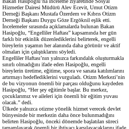
Bakan Hasipoğlu’na inceleme ziyaretinde Sosyal
Hizmetler Dairesi Müdürü Alev Ecevit, Umut Otizm
Derneği Başkanı Mustafa Özerdem ve Kıbrıs Otizm
Derneği Başkanı Duygu Göze Ergöknil eşlik etti.
İncelemeler sırasında açıklamalarda bulunan Bakan
Hasipoğlu, “Engelliler Haftası” kapsamında her gün
farklı bir etkinlik düzenlediklerini belirterek, engelli
bireylerin yaşamın her alanında daha görünür ve aktif
olmaları için çalıştıklarını söyledi.
Engelliler Haftası’nın yalnızca farkındalık oluşturmakla
sınırlı olmadığını ifade eden Hasipoğlu, engelli
bireylerin üretime, eğitime, spora ve sanata katılımlarını
artırmayı hedeflediklerini vurguladı. Otizm Merkezi’nin
de bu vizyonun önemli bir parçası olduğunu kaydeden
Hasipoğlu, “Her şey eğitimle başlar. Bu merkez,
çocuklarımız ve aileleri için önemli bir eğitim yuvası
olacak.” dedi.
Ülkede yalnızca otizme yönelik hizmet verecek devlet
bünyesinde bir merkezin daha önce bulunmadığını
belirten Hasipoğlu, önceki dönemde başlatılan süreci
tamamlayarak önemli bir ihtiyacı karşılayacaklarını ifade