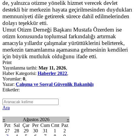
de, yalnızca otizme yönelik hizmet verecek devlet
destekli bir merkezin hayata geçirilmesinden duydukları
memnuniyeti dile getirerek sürece dahil edilmelerinden
dolayı teşekkür etti.
Umut Otizm Derneği Başkanı Mustafa Özerdem ise
otizm konusunda toplumsal farkındalığı artırmak
amacıyla yıllardır çalışmalar yürüttüklerini belirterek,
merkezin tamamlanma aşamasına gelmesinin kendileri
için büyük mutluluk olduğunu ifade etti.
Print
Yayınlanma tarihi:
May 11, 2026
,
Haber Kategorisi:
Haberler 2022
,
Yorumlar:
0
,
Yazar:
Çalışma ve Sosyal Güvenlik Bakanlığı
Etiketler:
Ara
«
Ağustos 2026
»
Pzt
Sal
Çar
Per
Cum
Cmt
Paz
27
28
29
30
31
1
2