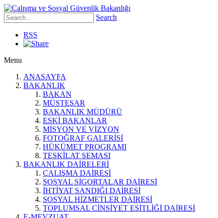
Search
RSS
Menu
ANASAYFA
BAKANLIK
BAKAN
MÜSTEŞAR
BAKANLIK MÜDÜRÜ
ESKİ BAKANLAR
MİSYON VE VİZYON
FOTOĞRAF GALERİSİ
HÜKÜMET PROGRAMI
TEŞKİLAT ŞEMASI
BAKANLIK DAİRELERİ
ÇALIŞMA DAİRESİ
SOSYAL SİGORTALAR DAİRESİ
İHTİYAT SANDIĞI DAİRESİ
SOSYAL HİZMETLER DAİRESİ
TOPLUMSAL CİNSİYET EŞİTLİĞİ DAİRESİ
E-MEVZUAT