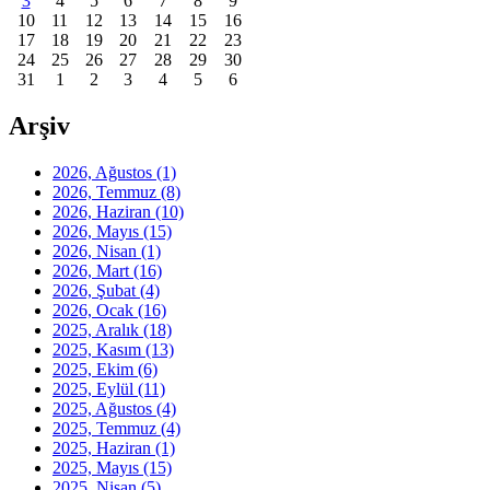
3
4
5
6
7
8
9
10
11
12
13
14
15
16
17
18
19
20
21
22
23
24
25
26
27
28
29
30
31
1
2
3
4
5
6
Arşiv
2026, Ağustos
(1)
2026, Temmuz
(8)
2026, Haziran
(10)
2026, Mayıs
(15)
2026, Nisan
(1)
2026, Mart
(16)
2026, Şubat
(4)
2026, Ocak
(16)
2025, Aralık
(18)
2025, Kasım
(13)
2025, Ekim
(6)
2025, Eylül
(11)
2025, Ağustos
(4)
2025, Temmuz
(4)
2025, Haziran
(1)
2025, Mayıs
(15)
2025, Nisan
(5)