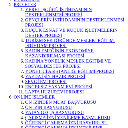
PROJELER
YEREL İŞGÜCÜ İSTİHDAMININ
DESTEKLENMESİ PROJESİ
GENÇLERİN İSTİHDAMININ DESTEKLENMESİ
PROJESİ
KÜÇÜK ESNAF VE KÜÇÜK İŞLETMELERİN
DESTEK PROJESİ
TURİZM SEKTÖRÜNDE MESLEKİ EĞİTİM-
İSTİHDAM PROJESİ
KADIN EMEĞİNİN EKONOMİYE
KAZANDIRILMASI PROJESİ
KADINA YÖNELİK MESLEK EĞİTİMİ VE
SOSYAL DESTEK PROJESİ
YÖNETİCİ ASİSTANLIĞI EĞİTİMİ PROJESİ
YAZDA İŞİN HAZIR PROJESİ
SEVGİ EVİ PROJESİ
ENGELSİZ YAŞAM EVİ PROJESİ
LAPTA HUZUREVİ PROJESİ
ONLİNE İŞLEMLER
ÖN İZİNDEN MUAF BAŞVURUSU
ÖN İZİN BAŞVURUSU
YATAY GEÇİŞ BAŞVURUSU
ÇALIŞMA İZNİ YENİLEME BAŞVURUSU
ÖĞRENCİ ÇALIŞMA İZNİ BAŞVURUSU
ÖĞRENCİ ÇALIŞMA İZNİ YENİLEME