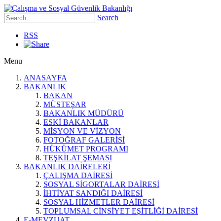
Search
RSS
Menu
ANASAYFA
BAKANLIK
BAKAN
MÜSTEŞAR
BAKANLIK MÜDÜRÜ
ESKİ BAKANLAR
MİSYON VE VİZYON
FOTOĞRAF GALERİSİ
HÜKÜMET PROGRAMI
TEŞKİLAT ŞEMASI
BAKANLIK DAİRELERİ
ÇALIŞMA DAİRESİ
SOSYAL SİGORTALAR DAİRESİ
İHTİYAT SANDIĞI DAİRESİ
SOSYAL HİZMETLER DAİRESİ
TOPLUMSAL CİNSİYET EŞİTLİĞİ DAİRESİ
E-MEVZUAT