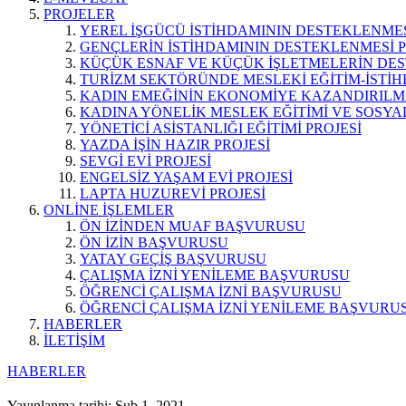
PROJELER
YEREL İŞGÜCÜ İSTİHDAMININ DESTEKLENMES
GENÇLERİN İSTİHDAMININ DESTEKLENMESİ P
KÜÇÜK ESNAF VE KÜÇÜK İŞLETMELERİN DES
TURİZM SEKTÖRÜNDE MESLEKİ EĞİTİM-İSTİH
KADIN EMEĞİNİN EKONOMİYE KAZANDIRILMA
KADINA YÖNELİK MESLEK EĞİTİMİ VE SOSYAL
YÖNETİCİ ASİSTANLIĞI EĞİTİMİ PROJESİ
YAZDA İŞİN HAZIR PROJESİ
SEVGİ EVİ PROJESİ
ENGELSİZ YAŞAM EVİ PROJESİ
LAPTA HUZUREVİ PROJESİ
ONLİNE İŞLEMLER
ÖN İZİNDEN MUAF BAŞVURUSU
ÖN İZİN BAŞVURUSU
YATAY GEÇİŞ BAŞVURUSU
ÇALIŞMA İZNİ YENİLEME BAŞVURUSU
ÖĞRENCİ ÇALIŞMA İZNİ BAŞVURUSU
ÖĞRENCİ ÇALIŞMA İZNİ YENİLEME BAŞVURU
HABERLER
İLETİŞİM
HABERLER
Yayınlanma tarihi: Şub 1, 2021