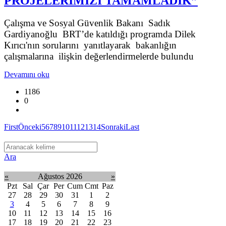
PROJELERİMİZİ TAMAMLADIK”
Çalışma ve Sosyal Güvenlik Bakanı Sadık
Gardiyanoğlu BRT’de katıldığı programda Dilek
Kırıcı'nın sorularını yanıtlayarak bakanlığın
çalışmalarına ilişkin değerlendirmelerde bulundu
Devamını oku
1186
0
First
Önceki
5
6
7
8
9
10
11
12
13
14
Sonraki
Last
Ara
«
Ağustos 2026
»
Pzt
Sal
Çar
Per
Cum
Cmt
Paz
27
28
29
30
31
1
2
3
4
5
6
7
8
9
10
11
12
13
14
15
16
17
18
19
20
21
22
23