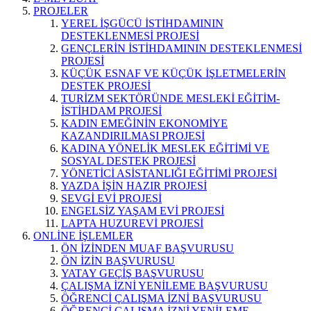
PROJELER
YEREL İŞGÜCÜ İSTİHDAMININ
DESTEKLENMESİ PROJESİ
GENÇLERİN İSTİHDAMININ DESTEKLENMESİ
PROJESİ
KÜÇÜK ESNAF VE KÜÇÜK İŞLETMELERİN
DESTEK PROJESİ
TURİZM SEKTÖRÜNDE MESLEKİ EĞİTİM-
İSTİHDAM PROJESİ
KADIN EMEĞİNİN EKONOMİYE
KAZANDIRILMASI PROJESİ
KADINA YÖNELİK MESLEK EĞİTİMİ VE
SOSYAL DESTEK PROJESİ
YÖNETİCİ ASİSTANLIĞI EĞİTİMİ PROJESİ
YAZDA İŞİN HAZIR PROJESİ
SEVGİ EVİ PROJESİ
ENGELSİZ YAŞAM EVİ PROJESİ
LAPTA HUZUREVİ PROJESİ
ONLİNE İŞLEMLER
ÖN İZİNDEN MUAF BAŞVURUSU
ÖN İZİN BAŞVURUSU
YATAY GEÇİŞ BAŞVURUSU
ÇALIŞMA İZNİ YENİLEME BAŞVURUSU
ÖĞRENCİ ÇALIŞMA İZNİ BAŞVURUSU
ÖĞRENCİ ÇALIŞMA İZNİ YENİLEME