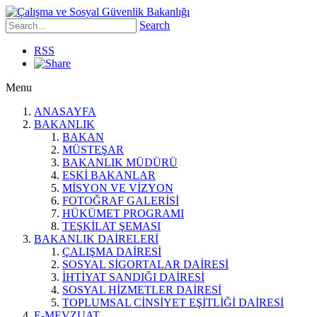
Search
RSS
Menu
ANASAYFA
BAKANLIK
BAKAN
MÜSTEŞAR
BAKANLIK MÜDÜRÜ
ESKİ BAKANLAR
MİSYON VE VİZYON
FOTOĞRAF GALERİSİ
HÜKÜMET PROGRAMI
TEŞKİLAT ŞEMASI
BAKANLIK DAİRELERİ
ÇALIŞMA DAİRESİ
SOSYAL SİGORTALAR DAİRESİ
İHTİYAT SANDIĞI DAİRESİ
SOSYAL HİZMETLER DAİRESİ
TOPLUMSAL CİNSİYET EŞİTLİĞİ DAİRESİ
E-MEVZUAT