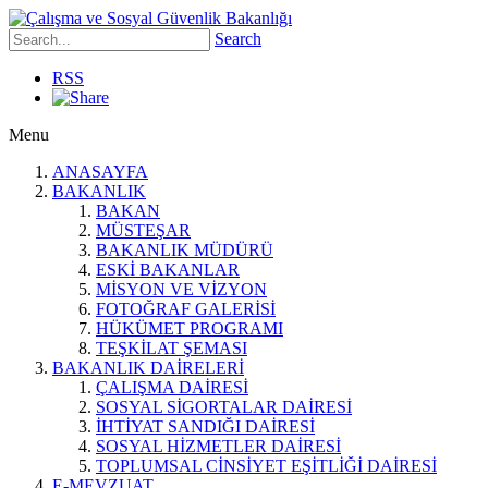
Search
RSS
Menu
ANASAYFA
BAKANLIK
BAKAN
MÜSTEŞAR
BAKANLIK MÜDÜRÜ
ESKİ BAKANLAR
MİSYON VE VİZYON
FOTOĞRAF GALERİSİ
HÜKÜMET PROGRAMI
TEŞKİLAT ŞEMASI
BAKANLIK DAİRELERİ
ÇALIŞMA DAİRESİ
SOSYAL SİGORTALAR DAİRESİ
İHTİYAT SANDIĞI DAİRESİ
SOSYAL HİZMETLER DAİRESİ
TOPLUMSAL CİNSİYET EŞİTLİĞİ DAİRESİ
E-MEVZUAT