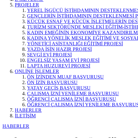
PROJELER
YEREL İŞGÜCÜ İSTİHDAMININ DESTEKLENMES
GENÇLERİN İSTİHDAMININ DESTEKLENMESİ P
KÜÇÜK ESNAF VE KÜÇÜK İŞLETMELERİN DES
TURİZM SEKTÖRÜNDE MESLEKİ EĞİTİM-İSTİH
KADIN EMEĞİNİN EKONOMİYE KAZANDIRILMA
KADINA YÖNELİK MESLEK EĞİTİMİ VE SOSYAL
YÖNETİCİ ASİSTANLIĞI EĞİTİMİ PROJESİ
YAZDA İŞİN HAZIR PROJESİ
SEVGİ EVİ PROJESİ
ENGELSİZ YAŞAM EVİ PROJESİ
LAPTA HUZUREVİ PROJESİ
ONLİNE İŞLEMLER
ÖN İZİNDEN MUAF BAŞVURUSU
ÖN İZİN BAŞVURUSU
YATAY GEÇİŞ BAŞVURUSU
ÇALIŞMA İZNİ YENİLEME BAŞVURUSU
ÖĞRENCİ ÇALIŞMA İZNİ BAŞVURUSU
ÖĞRENCİ ÇALIŞMA İZNİ YENİLEME BAŞVURU
HABERLER
İLETİŞİM
HABERLER