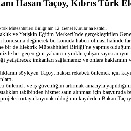
nı Hasan Taçoy, Kıbrıs Türk Ele
aklık ve Yetişkin Eğitim Merkezi’nde gerçekleştirilen Ge
i konusuna değinerek bu konuda haberi olması halinde farklı
ne bir de Elektrik Müteahhitleri Birliği’ne yapmış olduğ
mizde her geçen gün yabancı uyruklu çalışan sayısı artıyor
eleceği yetiştirecek imkanları sağlamamız ve onlara hakları
ıklarını söyleyen Taçoy, haksız rekabeti önlemek için kayıts
nlattı.
ti önlemek ve iş güvenliğini artırmak amacıyla yapıldığını
talıkları tabibinden hizmet satın alınması için başvuruda b
k projeleri ortaya koymak olduğunu kaydeden Bakan Taçoy,