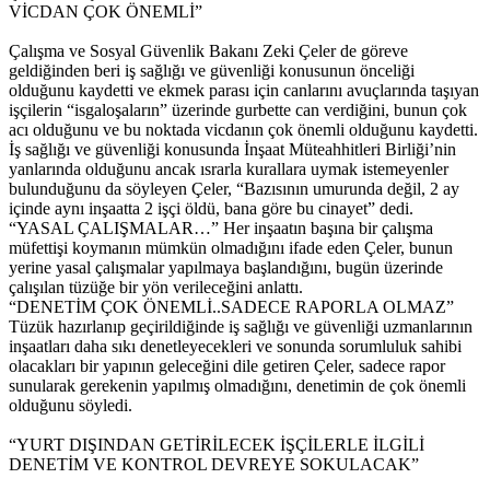
VİCDAN ÇOK ÖNEMLİ”
Çalışma ve Sosyal Güvenlik Bakanı Zeki Çeler de göreve
geldiğinden beri iş sağlığı ve güvenliği konusunun önceliği
olduğunu kaydetti ve ekmek parası için canlarını avuçlarında taşıyan
işçilerin “isgaloşaların” üzerinde gurbette can verdiğini, bunun çok
acı olduğunu ve bu noktada vicdanın çok önemli olduğunu kaydetti.
İş sağlığı ve güvenliği konusunda İnşaat Müteahhitleri Birliği’nin
yanlarında olduğunu ancak ısrarla kurallara uymak istemeyenler
bulunduğunu da söyleyen Çeler, “Bazısının umurunda değil, 2 ay
içinde aynı inşaatta 2 işçi öldü, bana göre bu cinayet” dedi.
“YASAL ÇALIŞMALAR…” Her inşaatın başına bir çalışma
müfettişi koymanın mümkün olmadığını ifade eden Çeler, bunun
yerine yasal çalışmalar yapılmaya başlandığını, bugün üzerinde
çalışılan tüzüğe bir yön verileceğini anlattı.
“DENETİM ÇOK ÖNEMLİ..SADECE RAPORLA OLMAZ”
Tüzük hazırlanıp geçirildiğinde iş sağlığı ve güvenliği uzmanlarının
inşaatları daha sıkı denetleyecekleri ve sonunda sorumluluk sahibi
olacakları bir yapının geleceğini dile getiren Çeler, sadece rapor
sunularak gerekenin yapılmış olmadığını, denetimin de çok önemli
olduğunu söyledi.
“YURT DIŞINDAN GETİRİLECEK İŞÇİLERLE İLGİLİ
DENETİM VE KONTROL DEVREYE SOKULACAK”