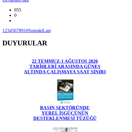
955
0
1
2
3
4
5
6
7
8
9
10
Sonraki
Last
DUYURULAR
22 TEMMUZ-1 AĞUSTOS 2026
TARİHLERİ ARASINDA GÜNEŞ
ALTINDA ÇALIŞMAYA SAAT SINIRI
BASIN SEKTÖRÜNDE
YEREL İŞGÜCÜNÜN
DESTEKLENMESİ TÜZÜĞÜ