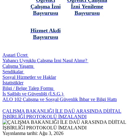
Öğrenci
Öğrenci Çalışma
Çalışma İzni
İzni Yenileme
Başvurusu
Başvurusu
Hizmet Akdi
Başvurusu
Asgari Ücret
Yabancı Uyruklu Çalışma İzni Nasıl Alınır?
Çalışma Yaşamı
Sendikalar
Sosyal Hizmetler ve Haklar
İstatistikler
Bilgi / Belge Talep Formu
İş Sağlığı ve Güvenliği (İ.S.G.)
ALO 102 Çalışma ve Sosyal Güvenlik İhbar ve Bilgi Hattı
ÇALIŞMA BAKANLIĞI İLE DAÜ ARASINDA DİJİTAL
İŞBİRLİĞİ PROTOKOLÜ İMZALANDI
Yayınlanma tarihi: Ağu 3, 2026