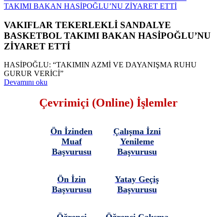
TAKIMI BAKAN HASİPOĞLU’NU ZİYARET ETTİ
VAKIFLAR TEKERLEKLİ SANDALYE
BASKETBOL TAKIMI BAKAN HASİPOĞLU’NU
ZİYARET ETTİ
HASİPOĞLU: “TAKIMIN AZMİ VE DAYANIŞMA RUHU
GURUR VERİCİ”
Devamını oku
Çevrimiçi (Online) İşlemler
Ön İzinden
Çalışma İzni
Muaf
Yenileme
Başvurusu
Başvurusu
Ön İzin
Yatay Geçiş
Başvurusu
Başvurusu