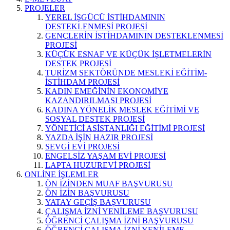
PROJELER
YEREL İŞGÜCÜ İSTİHDAMININ
DESTEKLENMESİ PROJESİ
GENÇLERİN İSTİHDAMININ DESTEKLENMESİ
PROJESİ
KÜÇÜK ESNAF VE KÜÇÜK İŞLETMELERİN
DESTEK PROJESİ
TURİZM SEKTÖRÜNDE MESLEKİ EĞİTİM-
İSTİHDAM PROJESİ
KADIN EMEĞİNİN EKONOMİYE
KAZANDIRILMASI PROJESİ
KADINA YÖNELİK MESLEK EĞİTİMİ VE
SOSYAL DESTEK PROJESİ
YÖNETİCİ ASİSTANLIĞI EĞİTİMİ PROJESİ
YAZDA İŞİN HAZIR PROJESİ
SEVGİ EVİ PROJESİ
ENGELSİZ YAŞAM EVİ PROJESİ
LAPTA HUZUREVİ PROJESİ
ONLİNE İŞLEMLER
ÖN İZİNDEN MUAF BAŞVURUSU
ÖN İZİN BAŞVURUSU
YATAY GEÇİŞ BAŞVURUSU
ÇALIŞMA İZNİ YENİLEME BAŞVURUSU
ÖĞRENCİ ÇALIŞMA İZNİ BAŞVURUSU
ÖĞRENCİ ÇALIŞMA İZNİ YENİLEME