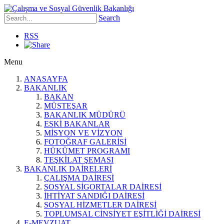
Search
RSS
Menu
ANASAYFA
BAKANLIK
BAKAN
MÜSTEŞAR
BAKANLIK MÜDÜRÜ
ESKİ BAKANLAR
MİSYON VE VİZYON
FOTOĞRAF GALERİSİ
HÜKÜMET PROGRAMI
TEŞKİLAT ŞEMASI
BAKANLIK DAİRELERİ
ÇALIŞMA DAİRESİ
SOSYAL SİGORTALAR DAİRESİ
İHTİYAT SANDIĞI DAİRESİ
SOSYAL HİZMETLER DAİRESİ
TOPLUMSAL CİNSİYET EŞİTLİĞİ DAİRESİ
E-MEVZUAT