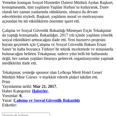
Yemekte konuşan Sosyal Hizmetler Dairesi Müdürü Aydan Başkurt,
konuşmasında, tüm yaşlıların Yaşlılar Haftası’nı kutlayarak, Daire
olarak her zaman yanlarında olduklarını, olmaya da devam
edeceklerini söyledi. Başkurt, yaşlıların moral ve motivasyonu
açısından bu tür etkinliklerin önemine işaret etti.
Çalışma ve Sosyal Güvenlik Bakanlığı Müsteşarı Erçin Tekakpınar
da yaptığı konuşmada, Bakanlığın, 2017 yılı içinde yaşlılara yönelik
sosyal etkinlikleri arttıracağını ifade etti. Yeni huzurevi projesini
hayata geçirmek için Çalışma ve Sosyal Güvenlik Bakanı Ersan
Saner’in hafta boyunca Türkiye’de teknik incelemede ve temaslarda
bulunacağını belirten Tekakpınar, sadece yılın belli bir haftasında
değil, her zaman yaşlıları biraraya getirecek organizasyonlar yapmak
istediklerini ifade etti.
Tekakpınar, yemeğe sponsor olan Lefkoşa Merit Hotel Genel
Müdürü Mine Gürses ‘e teşekkür ederek plaket takdim etti.
Print
Yayınlanma tarihi:
Mar 21, 2017
,
Haber Kategorisi:
Haberler
,
Yorumlar:
0
,
Yazar:
Çalışma ve Sosyal Güvenlik Bakanlığı
Etiketler: