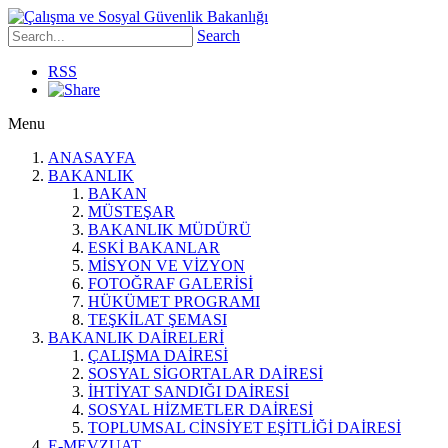
Search
RSS
Menu
ANASAYFA
BAKANLIK
BAKAN
MÜSTEŞAR
BAKANLIK MÜDÜRÜ
ESKİ BAKANLAR
MİSYON VE VİZYON
FOTOĞRAF GALERİSİ
HÜKÜMET PROGRAMI
TEŞKİLAT ŞEMASI
BAKANLIK DAİRELERİ
ÇALIŞMA DAİRESİ
SOSYAL SİGORTALAR DAİRESİ
İHTİYAT SANDIĞI DAİRESİ
SOSYAL HİZMETLER DAİRESİ
TOPLUMSAL CİNSİYET EŞİTLİĞİ DAİRESİ
E-MEVZUAT