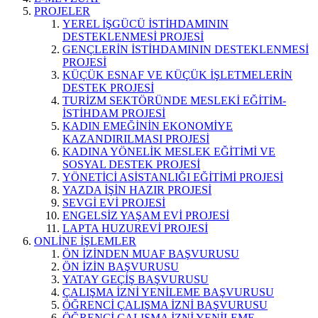
PROJELER
YEREL İŞGÜCÜ İSTİHDAMININ
DESTEKLENMESİ PROJESİ
GENÇLERİN İSTİHDAMININ DESTEKLENMESİ
PROJESİ
KÜÇÜK ESNAF VE KÜÇÜK İŞLETMELERİN
DESTEK PROJESİ
TURİZM SEKTÖRÜNDE MESLEKİ EĞİTİM-
İSTİHDAM PROJESİ
KADIN EMEĞİNİN EKONOMİYE
KAZANDIRILMASI PROJESİ
KADINA YÖNELİK MESLEK EĞİTİMİ VE
SOSYAL DESTEK PROJESİ
YÖNETİCİ ASİSTANLIĞI EĞİTİMİ PROJESİ
YAZDA İŞİN HAZIR PROJESİ
SEVGİ EVİ PROJESİ
ENGELSİZ YAŞAM EVİ PROJESİ
LAPTA HUZUREVİ PROJESİ
ONLİNE İŞLEMLER
ÖN İZİNDEN MUAF BAŞVURUSU
ÖN İZİN BAŞVURUSU
YATAY GEÇİŞ BAŞVURUSU
ÇALIŞMA İZNİ YENİLEME BAŞVURUSU
ÖĞRENCİ ÇALIŞMA İZNİ BAŞVURUSU
ÖĞRENCİ ÇALIŞMA İZNİ YENİLEME