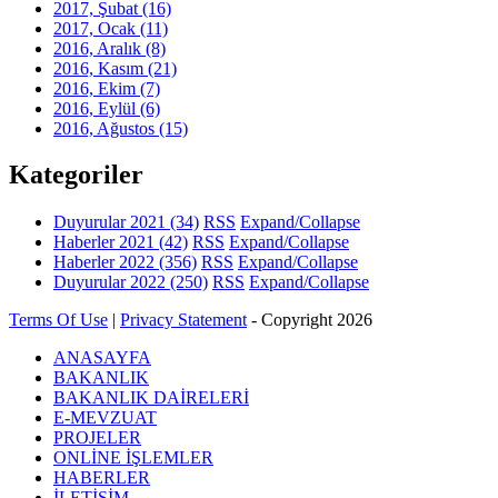
2017, Şubat
(16)
2017, Ocak
(11)
2016, Aralık
(8)
2016, Kasım
(21)
2016, Ekim
(7)
2016, Eylül
(6)
2016, Ağustos
(15)
Kategoriler
Duyurular 2021
(34)
RSS
Expand/Collapse
Haberler 2021
(42)
RSS
Expand/Collapse
Haberler 2022
(356)
RSS
Expand/Collapse
Duyurular 2022
(250)
RSS
Expand/Collapse
Terms Of Use
|
Privacy Statement
-
Copyright 2026
ANASAYFA
BAKANLIK
BAKANLIK DAİRELERİ
E-MEVZUAT
PROJELER
ONLİNE İŞLEMLER
HABERLER
İLETİŞİM