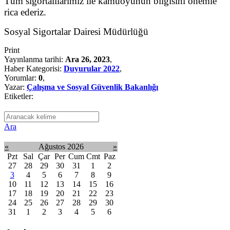
Tüm sigortalılarımız ile kamuoyunun bilgisini önemle
rica ederiz.
Sosyal Sigortalar Dairesi Müdürlüğü
Print
Yayınlanma tarihi:
Ara 26, 2023
,
Haber Kategorisi:
Duyurular 2022
,
Yorumlar:
0
,
Yazar:
Çalışma ve Sosyal Güvenlik Bakanlığı
Etiketler:
Ara
«
Ağustos 2026
»
Pzt
Sal
Çar
Per
Cum
Cmt
Paz
27
28
29
30
31
1
2
3
4
5
6
7
8
9
10
11
12
13
14
15
16
17
18
19
20
21
22
23
24
25
26
27
28
29
30
31
1
2
3
4
5
6