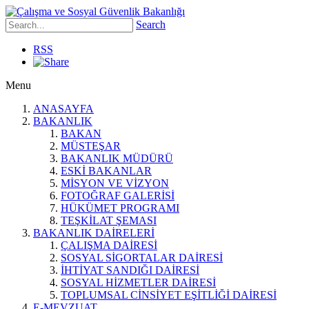
Search
RSS
Menu
ANASAYFA
BAKANLIK
BAKAN
MÜSTEŞAR
BAKANLIK MÜDÜRÜ
ESKİ BAKANLAR
MİSYON VE VİZYON
FOTOĞRAF GALERİSİ
HÜKÜMET PROGRAMI
TEŞKİLAT ŞEMASI
BAKANLIK DAİRELERİ
ÇALIŞMA DAİRESİ
SOSYAL SİGORTALAR DAİRESİ
İHTİYAT SANDIĞI DAİRESİ
SOSYAL HİZMETLER DAİRESİ
TOPLUMSAL CİNSİYET EŞİTLİĞİ DAİRESİ
E-MEVZUAT