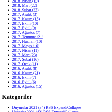
2018, Nisan
(10)
2018, Mart
(22)
2018, Şubat
(27)
2017, Aralık
(3)
2017, Kasım
(15)
2017, Ekim
(10)
2017, Eylül
(9)
2017, Ağustos
(7)
2017, Temmuz
(21)
2017, Haziran
(10)
2017, Mayıs
(16)
2017, Nisan
(11)
2017, Mart
(23)
2017, Şubat
(16)
2017, Ocak
(11)
2016, Aralık
(8)
2016, Kasım
(21)
2016, Ekim
(7)
2016, Eylül
(6)
2016, Ağustos
(15)
Kategoriler
Duyurular 2021
(34)
RSS
Expand/Collapse
Haberler 2021
(42)
RSS
Expand/Collapse