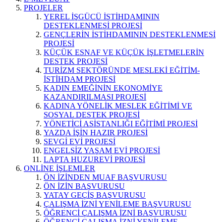
PROJELER
YEREL İŞGÜCÜ İSTİHDAMININ
DESTEKLENMESİ PROJESİ
GENÇLERİN İSTİHDAMININ DESTEKLENMESİ
PROJESİ
KÜÇÜK ESNAF VE KÜÇÜK İŞLETMELERİN
DESTEK PROJESİ
TURİZM SEKTÖRÜNDE MESLEKİ EĞİTİM-
İSTİHDAM PROJESİ
KADIN EMEĞİNİN EKONOMİYE
KAZANDIRILMASI PROJESİ
KADINA YÖNELİK MESLEK EĞİTİMİ VE
SOSYAL DESTEK PROJESİ
YÖNETİCİ ASİSTANLIĞI EĞİTİMİ PROJESİ
YAZDA İŞİN HAZIR PROJESİ
SEVGİ EVİ PROJESİ
ENGELSİZ YAŞAM EVİ PROJESİ
LAPTA HUZUREVİ PROJESİ
ONLİNE İŞLEMLER
ÖN İZİNDEN MUAF BAŞVURUSU
ÖN İZİN BAŞVURUSU
YATAY GEÇİŞ BAŞVURUSU
ÇALIŞMA İZNİ YENİLEME BAŞVURUSU
ÖĞRENCİ ÇALIŞMA İZNİ BAŞVURUSU
ÖĞRENCİ ÇALIŞMA İZNİ YENİLEME