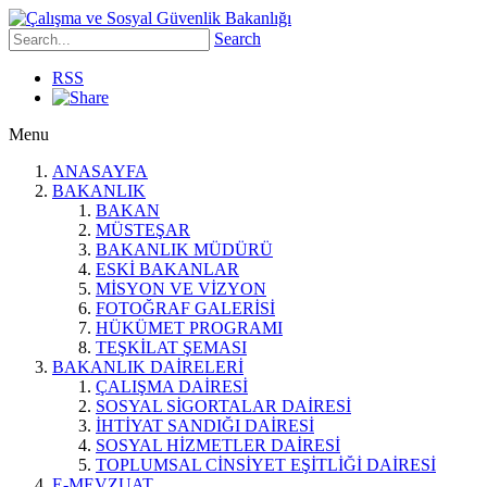
Search
RSS
Menu
ANASAYFA
BAKANLIK
BAKAN
MÜSTEŞAR
BAKANLIK MÜDÜRÜ
ESKİ BAKANLAR
MİSYON VE VİZYON
FOTOĞRAF GALERİSİ
HÜKÜMET PROGRAMI
TEŞKİLAT ŞEMASI
BAKANLIK DAİRELERİ
ÇALIŞMA DAİRESİ
SOSYAL SİGORTALAR DAİRESİ
İHTİYAT SANDIĞI DAİRESİ
SOSYAL HİZMETLER DAİRESİ
TOPLUMSAL CİNSİYET EŞİTLİĞİ DAİRESİ
E-MEVZUAT