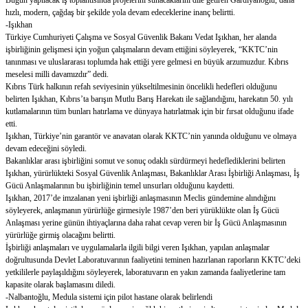
Bugün yapılacak iş toplantısında projelerini sunacaklarını dile getiren Gardiyanoğlu, daha
hızlı, modern, çağdaş bir şekilde yola devam edeceklerine inanç belirtti.
-Işıkhan
Türkiye Cumhuriyeti Çalışma ve Sosyal Güvenlik Bakanı Vedat Işıkhan, her alanda
işbirliğinin gelişmesi için yoğun çalışmaların devam ettiğini söyleyerek, “KKTC’nin
tanınması ve uluslararası toplumda hak ettiği yere gelmesi en büyük arzumuzdur. Kıbrıs
meselesi milli davamızdır” dedi.
Kıbrıs Türk halkının refah seviyesinin yükseltilmesinin öncelikli hedefleri olduğunu
belirten Işıkhan, Kıbrıs’ta barışın Mutlu Barış Harekatı ile sağlandığını, harekatın 50. yılı
kutlamalarının tüm bunları hatırlama ve dünyaya hatırlatmak için bir fırsat olduğunu ifade
etti.
Işıkhan, Türkiye’nin garantör ve anavatan olarak KKTC’nin yanında olduğunu ve olmaya
devam edeceğini söyledi.
Bakanlıklar arası işbirliğini somut ve sonuç odaklı sürdürmeyi hedeflediklerini belirten
Işıkhan, yürürlükteki Sosyal Güvenlik Anlaşması, Bakanlıklar Arası İşbirliği Anlaşması, İş
Gücü Anlaşmalarının bu işbirliğinin temel unsurları olduğunu kaydetti.
Işıkhan, 2017’de imzalanan yeni işbirliği anlaşmasının Meclis gündemine alındığını
söyleyerek, anlaşmanın yürürlüğe girmesiyle 1987’den beri yürüklükte olan İş Gücü
Anlaşması yerine günün ihtiyaçlarına daha rahat cevap veren bir İş Gücü Anlaşmasının
yürürlüğe girmiş olacağını belirtti.
İşbirliği anlaşmaları ve uygulamalarla ilgili bilgi veren Işıkhan, yapılan anlaşmalar
doğrultusunda Devlet Laboratuvarının faaliyetini teminen hazırlanan raporların KKTC’deki
yetkililerle paylaşıldığını söyleyerek, laboratuvarın en yakın zamanda faaliyetlerine tam
kapasite olarak başlamasını diledi.
-Nalbantoğlu, Medula sistemi için pilot hastane olarak belirlendi