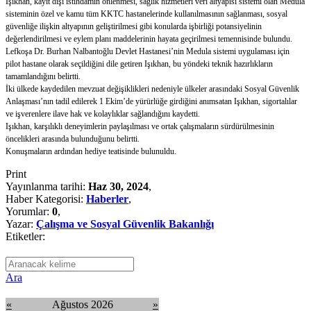
Işıkhan, kayıt dışı istihdamın önlenmesi, sağlık hizmetleri veri altyapısı sistemi olan Medula
sisteminin özel ve kamu tüm KKTC hastanelerinde kullanılmasının sağlanması, sosyal
güvenliğe ilişkin altyapının geliştirilmesi gibi konularda işbirliği potansiyelinin
değerlendirilmesi ve eylem planı maddelerinin hayata geçirilmesi temennisinde bulundu.
Lefkoşa Dr. Burhan Nalbantoğlu Devlet Hastanesi’nin Medula sistemi uygulaması için
pilot hastane olarak seçildiğini dile getiren Işıkhan, bu yöndeki teknik hazırlıkların
tamamlandığını belirtti.
İki ülkede kaydedilen mevzuat değişiklikleri nedeniyle ülkeler arasındaki Sosyal Güvenlik
Anlaşması’nın tadil edilerek 1 Ekim’de yürürlüğe girdiğini anımsatan Işıkhan, sigortalılar
ve işverenlere ilave hak ve kolaylıklar sağlandığını kaydetti.
Işıkhan, karşılıklı deneyimlerin paylaşılması ve ortak çalışmaların sürdürülmesinin
öncelikleri arasında bulunduğunu belirtti.
Konuşmaların ardından hediye teatisinde bulunuldu.
Print
Yayınlanma tarihi:
Haz 30, 2024
,
Haber Kategorisi:
Haberler
,
Yorumlar:
0
,
Yazar:
Çalışma ve Sosyal Güvenlik Bakanlığı
Etiketler:
Ara
«
Ağustos 2026
»