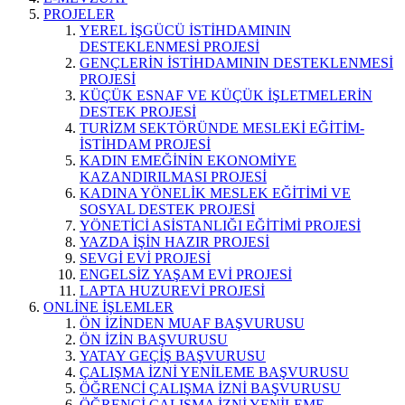
PROJELER
YEREL İŞGÜCÜ İSTİHDAMININ
DESTEKLENMESİ PROJESİ
GENÇLERİN İSTİHDAMININ DESTEKLENMESİ
PROJESİ
KÜÇÜK ESNAF VE KÜÇÜK İŞLETMELERİN
DESTEK PROJESİ
TURİZM SEKTÖRÜNDE MESLEKİ EĞİTİM-
İSTİHDAM PROJESİ
KADIN EMEĞİNİN EKONOMİYE
KAZANDIRILMASI PROJESİ
KADINA YÖNELİK MESLEK EĞİTİMİ VE
SOSYAL DESTEK PROJESİ
YÖNETİCİ ASİSTANLIĞI EĞİTİMİ PROJESİ
YAZDA İŞİN HAZIR PROJESİ
SEVGİ EVİ PROJESİ
ENGELSİZ YAŞAM EVİ PROJESİ
LAPTA HUZUREVİ PROJESİ
ONLİNE İŞLEMLER
ÖN İZİNDEN MUAF BAŞVURUSU
ÖN İZİN BAŞVURUSU
YATAY GEÇİŞ BAŞVURUSU
ÇALIŞMA İZNİ YENİLEME BAŞVURUSU
ÖĞRENCİ ÇALIŞMA İZNİ BAŞVURUSU
ÖĞRENCİ ÇALIŞMA İZNİ YENİLEME