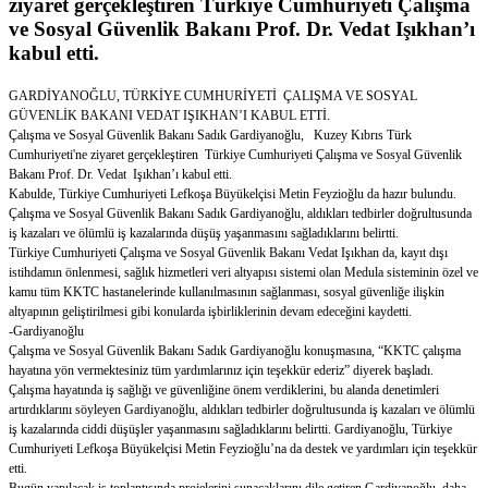
ziyaret gerçekleştiren Türkiye Cumhuriyeti Çalışma
ve Sosyal Güvenlik Bakanı Prof. Dr. Vedat Işıkhan’ı
kabul etti.
GARDİYANOĞLU, TÜRKİYE CUMHURİYETİ ÇALIŞMA VE SOSYAL
GÜVENLİK BAKANI VEDAT IŞIKHAN’I KABUL ETTİ.
Çalışma ve Sosyal Güvenlik Bakanı Sadık Gardiyanoğlu, Kuzey Kıbrıs Türk
Cumhuriyeti'ne ziyaret gerçekleştiren Türkiye Cumhuriyeti Çalışma ve Sosyal Güvenlik
Bakanı Prof. Dr. Vedat Işıkhan’ı kabul etti.
Kabulde, Türkiye Cumhuriyeti Lefkoşa Büyükelçisi Metin Feyzioğlu da hazır bulundu.
Çalışma ve Sosyal Güvenlik Bakanı Sadık Gardiyanoğlu, aldıkları tedbirler doğrultusunda
iş kazaları ve ölümlü iş kazalarında düşüş yaşanmasını sağladıklarını belirtti.
Türkiye Cumhuriyeti Çalışma ve Sosyal Güvenlik Bakanı Vedat Işıkhan da, kayıt dışı
istihdamın önlenmesi, sağlık hizmetleri veri altyapısı sistemi olan Medula sisteminin özel ve
kamu tüm KKTC hastanelerinde kullanılmasının sağlanması, sosyal güvenliğe ilişkin
altyapının geliştirilmesi gibi konularda işbirliklerinin devam edeceğini kaydetti.
-Gardiyanoğlu
Çalışma ve Sosyal Güvenlik Bakanı Sadık Gardiyanoğlu konuşmasına, “KKTC çalışma
hayatına yön vermektesiniz tüm yardımlarınız için teşekkür ederiz” diyerek başladı.
Çalışma hayatında iş sağlığı ve güvenliğine önem verdiklerini, bu alanda denetimleri
artırdıklarını söyleyen Gardiyanoğlu, aldıkları tedbirler doğrultusunda iş kazaları ve ölümlü
iş kazalarında ciddi düşüşler yaşanmasını sağladıklarını belirtti. Gardiyanoğlu, Türkiye
Cumhuriyeti Lefkoşa Büyükelçisi Metin Feyzioğlu’na da destek ve yardımları için teşekkür
etti.