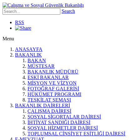
Search
RSS
Menu
ANASAYFA
BAKANLIK
BAKAN
MÜSTEŞAR
BAKANLIK MÜDÜRÜ
ESKİ BAKANLAR
MİSYON VE VİZYON
FOTOĞRAF GALERİSİ
HÜKÜMET PROGRAMI
TEŞKİLAT ŞEMASI
BAKANLIK DAİRELERİ
ÇALIŞMA DAİRESİ
SOSYAL SİGORTALAR DAİRESİ
İHTİYAT SANDIĞI DAİRESİ
SOSYAL HİZMETLER DAİRESİ
TOPLUMSAL CİNSİYET EŞİTLİĞİ DAİRESİ
E-MEVZUAT