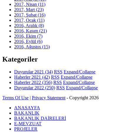
2017, Nisan
(11)
2017, Mart
(23)
2017, Şubat
(16)
2017, Ocak
(11)
2016, Aralık
(8)
2016, Kasım
(21)
2016, Ekim
(7)
2016, Eylül
(6)
2016, Ağustos
(15)
Kategoriler
Duyurular 2021
(34)
RSS
Expand/Collapse
Haberler 2021
(42)
RSS
Expand/Collapse
Haberler 2022
(356)
RSS
Expand/Collapse
Duyurular 2022
(250)
RSS
Expand/Collapse
Terms Of Use
|
Privacy Statement
-
Copyright 2026
ANASAYFA
BAKANLIK
BAKANLIK DAİRELERİ
E-MEVZUAT
PROJELER