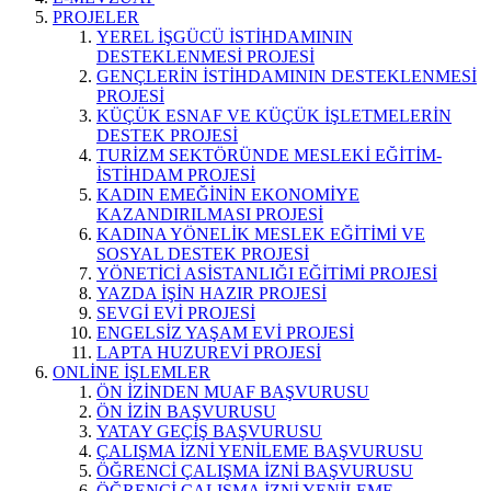
PROJELER
YEREL İŞGÜCÜ İSTİHDAMININ
DESTEKLENMESİ PROJESİ
GENÇLERİN İSTİHDAMININ DESTEKLENMESİ
PROJESİ
KÜÇÜK ESNAF VE KÜÇÜK İŞLETMELERİN
DESTEK PROJESİ
TURİZM SEKTÖRÜNDE MESLEKİ EĞİTİM-
İSTİHDAM PROJESİ
KADIN EMEĞİNİN EKONOMİYE
KAZANDIRILMASI PROJESİ
KADINA YÖNELİK MESLEK EĞİTİMİ VE
SOSYAL DESTEK PROJESİ
YÖNETİCİ ASİSTANLIĞI EĞİTİMİ PROJESİ
YAZDA İŞİN HAZIR PROJESİ
SEVGİ EVİ PROJESİ
ENGELSİZ YAŞAM EVİ PROJESİ
LAPTA HUZUREVİ PROJESİ
ONLİNE İŞLEMLER
ÖN İZİNDEN MUAF BAŞVURUSU
ÖN İZİN BAŞVURUSU
YATAY GEÇİŞ BAŞVURUSU
ÇALIŞMA İZNİ YENİLEME BAŞVURUSU
ÖĞRENCİ ÇALIŞMA İZNİ BAŞVURUSU
ÖĞRENCİ ÇALIŞMA İZNİ YENİLEME