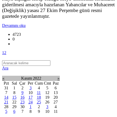
giderilmesi amacıyla hazırlanan Yabancılar ve Muhaceret
(Değişiklik) yasası 27 Ekim Perşembe günü resmi
gazetede yayınlanmıştır.
Devamını oku
4723
0
1
2
Ara
«
Kasım 2022
»
Pzt
Sal
Çar
Per
Cum
Cmt
Paz
31
1
2
3
4
5
6
7
8
9
10
11
12
13
14
15
16
17
18
19
20
21
22
23
24
25
26
27
28
29
30
1
2
3
4
5
6
7
8
9
10
11