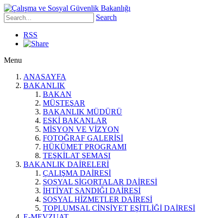
Search
RSS
Menu
ANASAYFA
BAKANLIK
BAKAN
MÜSTEŞAR
BAKANLIK MÜDÜRÜ
ESKİ BAKANLAR
MİSYON VE VİZYON
FOTOĞRAF GALERİSİ
HÜKÜMET PROGRAMI
TEŞKİLAT ŞEMASI
BAKANLIK DAİRELERİ
ÇALIŞMA DAİRESİ
SOSYAL SİGORTALAR DAİRESİ
İHTİYAT SANDIĞI DAİRESİ
SOSYAL HİZMETLER DAİRESİ
TOPLUMSAL CİNSİYET EŞİTLİĞİ DAİRESİ
E-MEVZUAT