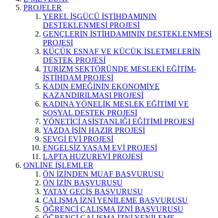
PROJELER
YEREL İŞGÜCÜ İSTİHDAMININ
DESTEKLENMESİ PROJESİ
GENÇLERİN İSTİHDAMININ DESTEKLENMESİ
PROJESİ
KÜÇÜK ESNAF VE KÜÇÜK İŞLETMELERİN
DESTEK PROJESİ
TURİZM SEKTÖRÜNDE MESLEKİ EĞİTİM-
İSTİHDAM PROJESİ
KADIN EMEĞİNİN EKONOMİYE
KAZANDIRILMASI PROJESİ
KADINA YÖNELİK MESLEK EĞİTİMİ VE
SOSYAL DESTEK PROJESİ
YÖNETİCİ ASİSTANLIĞI EĞİTİMİ PROJESİ
YAZDA İŞİN HAZIR PROJESİ
SEVGİ EVİ PROJESİ
ENGELSİZ YAŞAM EVİ PROJESİ
LAPTA HUZUREVİ PROJESİ
ONLİNE İŞLEMLER
ÖN İZİNDEN MUAF BAŞVURUSU
ÖN İZİN BAŞVURUSU
YATAY GEÇİŞ BAŞVURUSU
ÇALIŞMA İZNİ YENİLEME BAŞVURUSU
ÖĞRENCİ ÇALIŞMA İZNİ BAŞVURUSU
ÖĞRENCİ ÇALIŞMA İZNİ YENİLEME