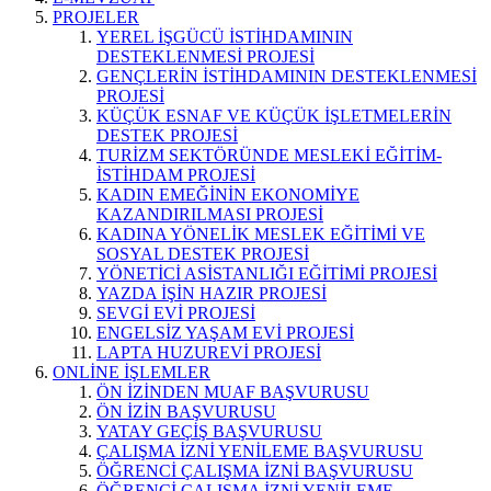
PROJELER
YEREL İŞGÜCÜ İSTİHDAMININ
DESTEKLENMESİ PROJESİ
GENÇLERİN İSTİHDAMININ DESTEKLENMESİ
PROJESİ
KÜÇÜK ESNAF VE KÜÇÜK İŞLETMELERİN
DESTEK PROJESİ
TURİZM SEKTÖRÜNDE MESLEKİ EĞİTİM-
İSTİHDAM PROJESİ
KADIN EMEĞİNİN EKONOMİYE
KAZANDIRILMASI PROJESİ
KADINA YÖNELİK MESLEK EĞİTİMİ VE
SOSYAL DESTEK PROJESİ
YÖNETİCİ ASİSTANLIĞI EĞİTİMİ PROJESİ
YAZDA İŞİN HAZIR PROJESİ
SEVGİ EVİ PROJESİ
ENGELSİZ YAŞAM EVİ PROJESİ
LAPTA HUZUREVİ PROJESİ
ONLİNE İŞLEMLER
ÖN İZİNDEN MUAF BAŞVURUSU
ÖN İZİN BAŞVURUSU
YATAY GEÇİŞ BAŞVURUSU
ÇALIŞMA İZNİ YENİLEME BAŞVURUSU
ÖĞRENCİ ÇALIŞMA İZNİ BAŞVURUSU
ÖĞRENCİ ÇALIŞMA İZNİ YENİLEME