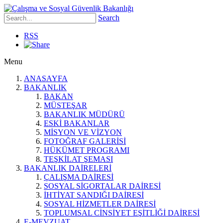
Search
RSS
Menu
ANASAYFA
BAKANLIK
BAKAN
MÜSTEŞAR
BAKANLIK MÜDÜRÜ
ESKİ BAKANLAR
MİSYON VE VİZYON
FOTOĞRAF GALERİSİ
HÜKÜMET PROGRAMI
TEŞKİLAT ŞEMASI
BAKANLIK DAİRELERİ
ÇALIŞMA DAİRESİ
SOSYAL SİGORTALAR DAİRESİ
İHTİYAT SANDIĞI DAİRESİ
SOSYAL HİZMETLER DAİRESİ
TOPLUMSAL CİNSİYET EŞİTLİĞİ DAİRESİ
E-MEVZUAT