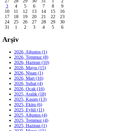
27
28
29
30
31
1
2
3
4
5
6
7
8
9
10
11
12
13
14
15
16
17
18
19
20
21
22
23
24
25
26
27
28
29
30
31
1
2
3
4
5
6
Arşiv
2026, Ağustos
(1)
2026, Temmuz
(8)
2026, Haziran
(10)
2026, Mayıs
(15)
2026, Nisan
(1)
2026, Mart
(16)
2026, Şubat
(4)
2026, Ocak
(16)
2025, Aralık
(18)
2025, Kasım
(13)
2025, Ekim
(6)
2025, Eylül
(11)
2025, Ağustos
(4)
2025, Temmuz
(4)
2025, Haziran
(1)
2025, Mayıs
(15)