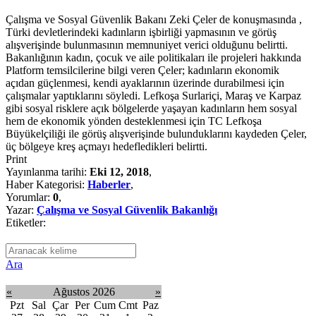
Çalışma ve Sosyal Güvenlik Bakanı Zeki Çeler de konuşmasında ,
Türki devletlerindeki kadınların işbirliği yapmasının ve görüş
alışverişinde bulunmasının memnuniyet verici olduğunu belirtti.
Bakanlığının kadın, çocuk ve aile politikaları ile projeleri hakkında
Platform temsilcilerine bilgi veren Çeler; kadınların ekonomik
açıdan güçlenmesi, kendi ayaklarının üzerinde durabilmesi için
çalışmalar yaptıklarını söyledi. Lefkoşa Surlariçi, Maraş ve Karpaz
gibi sosyal risklere açık bölgelerde yaşayan kadınların hem sosyal
hem de ekonomik yönden desteklenmesi için TC Lefkoşa
Büyükelçiliği ile görüş alışverişinde bulunduklarını kaydeden Çeler,
üç bölgeye kreş açmayı hedefledikleri belirtti.
Print
Yayınlanma tarihi:
Eki 12, 2018
,
Haber Kategorisi:
Haberler
,
Yorumlar:
0
,
Yazar:
Çalışma ve Sosyal Güvenlik Bakanlığı
Etiketler:
Ara
«
Ağustos 2026
»
Pzt
Sal
Çar
Per
Cum
Cmt
Paz